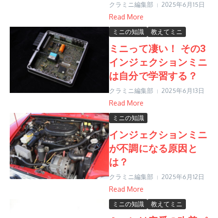
クラミニ編集部
2025年6月15日
Read More
ミニの知識
教えてミニ
ミニって凄い！ その3
インジェクションミニ
は自分で学習する？
クラミニ編集部
2025年6月13日
Read More
ミニの知識
インジェクションミニ
が不調になる原因と
は？
クラミニ編集部
2025年6月12日
Read More
ミニの知識
教えてミニ