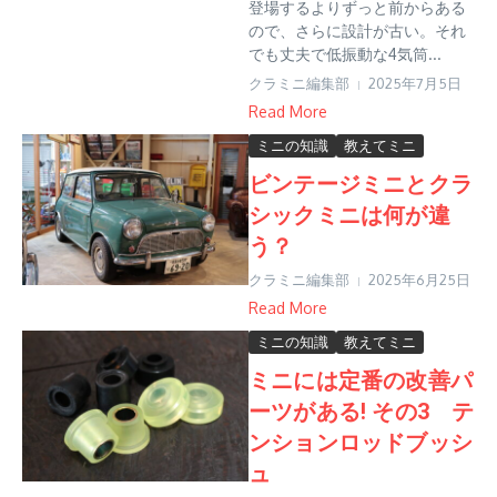
登場するよりずっと前からある
ので、さらに設計が古い。それ
でも丈夫で低振動な4気筒...
クラミニ編集部
2025年7月5日
Read More
ミニの知識
教えてミニ
ビンテージミニとクラ
シックミニは何が違
う？
クラミニ編集部
2025年6月25日
Read More
ミニの知識
教えてミニ
ミニには定番の改善パ
ーツがある! その3 テ
ンションロッドブッシ
ュ