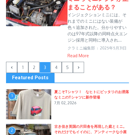
まることがある？
インジェクションミニには、そ
れまでのミニにはない装備が
色々追加された。分かりやすい
のは97年式以降の同時点火エン
ジン採用と同時に導入され...
クラミニ編集部
2025年5月31日
Read More
1
2
3
4
5
Featured Posts
夏こそTシャツ！ なヒトにピッタリのお洒落
1
なミニのTシャツに新作登場
7月 02, 2026
古き佳き英国の片田舎を再現した庭とミニ。
2
それだけでもイイのに、アンティークな小屋