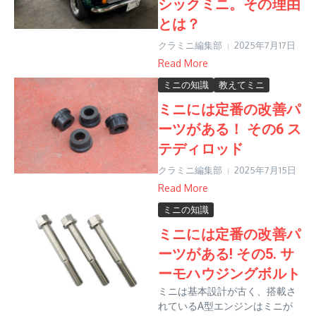
シックミニ。その理由
とは？
クラミニ編集部
2025年7月17日
Read More
ミニの知識
教えてミニ
ミニには定番の改善パ
ーツがある！ その6 ス
テディロッド
クラミニ編集部
2025年7月15日
Read More
ミニの知識
ミニには定番の改善パ
ーツがある! その5. サ
ーモハウジングボルト
ミニは基本設計が古く、搭載さ
れているA型エンジンはミニが