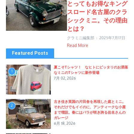
とってもお得なキング
スロード名古屋のクラ
シックミニ。その理由
とは？
クラミニ編集部
2025年7月17日
Read More
Featured Posts
夏こそTシャツ！ なヒトにピッタリのお洒落
1
なミニのTシャツに新作登場
7月 02, 2026
古き佳き英国の片田舎を再現した庭とミニ。
2
それだけでもイイのに、アンティークな小屋
まで増設。春にはバラが咲き誇る佐名さんの
ガレージ
6月 18, 2026