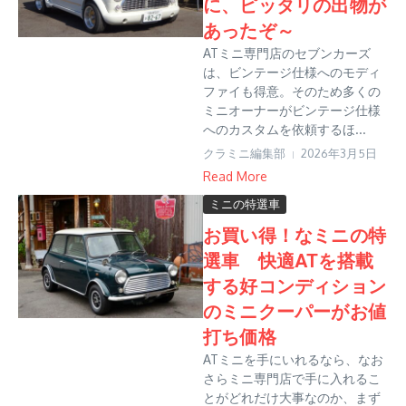
に、ピッタリの出物が
あったぞ～
ATミニ専門店のセブンカーズ
は、ビンテージ仕様へのモディ
ファイも得意。そのため多くの
ミニオーナーがビンテージ仕様
へのカスタムを依頼するほ...
クラミニ編集部
2026年3月5日
Read More
ミニの特選車
お買い得！なミニの特
選車 快適ATを搭載
する好コンディション
のミニクーパーがお値
打ち価格
ATミニを手にいれるなら、なお
さらミニ専門店で手に入れるこ
とがどれだけ大事なのか、まず