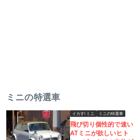
ミニの特選車
イカす! ミニ
ミニの特選車
飛び切り個性的で速い
ATミニが欲しいヒト