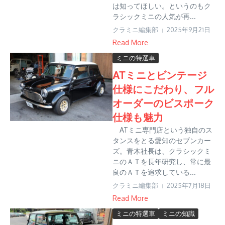
は知ってほしい。というのもク
ラシックミニの人気が再...
クラミニ編集部
2025年9月21日
Read More
ミニの特選車
ATミニとビンテージ
仕様にこだわり、フル
オーダーのビスポーク
仕様も魅力
ATミニ専門店という独自のス
タンスをとる愛知のセブンカー
ズ。青木社長は、クラシックミ
ニのＡＴを長年研究し、常に最
良のＡＴを追求している...
クラミニ編集部
2025年7月18日
Read More
ミニの特選車
ミニの知識