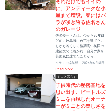
それだけでもイイの
に、アンティークな小
屋まで増設。春にはバ
ラが咲き誇る佐名さん
のガレージ
佐名俊一さんは、今から30年ほ
ど前に岐阜県に自宅を建てた。
しかも若くして格調高い英国の
建築文化に惹かれ、自分の家を
英国風に建てたことから...
クラミニ編集部
2026年6月18日
Read More
ミニと暮らす
子供時代の秘密基地を
思い出す、ビートルズ
ミニを再現したオーナ
ーがミニとの楽しさを