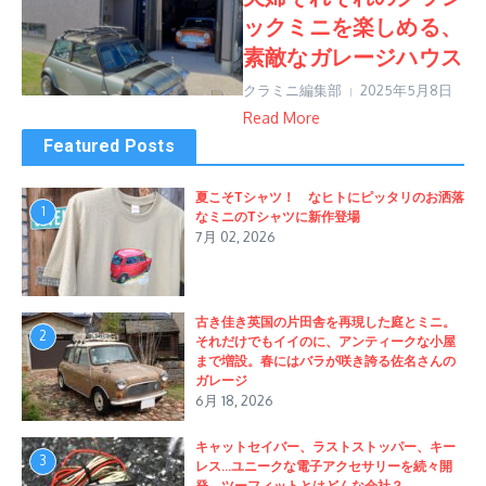
ックミニを楽しめる、
素敵なガレージハウス
クラミニ編集部
2025年5月8日
Read More
Featured Posts
夏こそTシャツ！ なヒトにピッタリのお洒落
1
なミニのTシャツに新作登場
7月 02, 2026
古き佳き英国の片田舎を再現した庭とミニ。
2
それだけでもイイのに、アンティークな小屋
まで増設。春にはバラが咲き誇る佐名さんの
ガレージ
6月 18, 2026
キャットセイバー、ラストストッパー、キー
3
レス…ユニークな電子アクセサリーを続々開