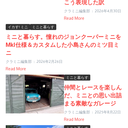
こう表現した訳
クラミニ編集部
2026年4月30日
Read More
イカす! ミニ
ミニと暮らす
ミニと暮らす。憧れのジョンクーパーミニを
MkI仕様＆カスタムした小島さんのミツ目ミ
ニ
クラミニ編集部
2026年2月26日
Read More
ミニと暮らす
仲間とレースを楽しん
だ、ミニとの思い出詰
まる素敵なガレージ
クラミニ編集部
2025年8月22日
Read More