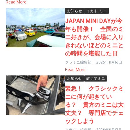
Read More
お知らせ
イカす! ミニ
JAPAN MINI DAYが今
年も開催！ 全国のミ
ニ好きが、会場に入り
きれないほどのミニと
の時間を堪能した日
クラミニ編集部
2025年11月16日
Read More
お知らせ
教えてミニ
緊急！ クラシックミ
ニに何が起きてい
る？ 貴方のミニは大
丈夫？ 専門店でチェ
ックしよう
クラミニ編集部
2025年11月12日