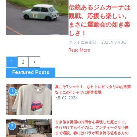
伝統あるジムカーナは
観戦、応援も楽しい。
まさに運動会の如き楽
しさ！
クラミニ編集部
2025年7月3日
Read More
1
2
Featured Posts
夏こそTシャツ！ なヒトにピッタリのお洒落
1
なミニのTシャツに新作登場
7月 02, 2026
古き佳き英国の片田舎を再現した庭とミニ。
2
それだけでもイイのに、アンティークな小屋
まで増設。春にはバラが咲き誇る佐名さんの