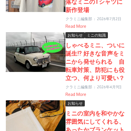
落なミニのTシャツに
新作登場
クラミニ編集部
2026年7月2日
Read More
お知らせ
ミニの知識
しゃべるミニ、ついに
誕生⁉︎ 好きな音声をミ
ニから発せられる 自
転車対策、防犯にも役
立つ、何より可愛い？
クラミニ編集部
2026年4月9日
Read More
お知らせ
ミニの室内を和やかな
雰囲気にしてくれる、
あったかブランケット