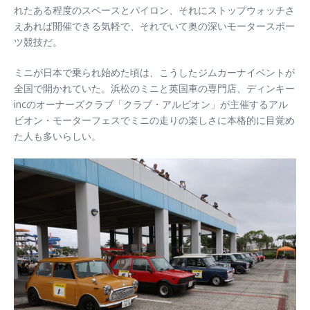
れたある程度のスペースとパイロン、それにストップウォッチさ
えあれば開催できる気軽で、それでいて奥の深いモータースポー
ツ競技だ。
ミニが日本で乗られ始めた頃は、こうしたジムカーナイベントが
全国で開かれていた。浜松のミニと英国車の専門店、ディンキー
incのオーナーズクラブ「クラブ・アルビオン」が主催するアル
ビオン・モーターフェスでミニの走りの楽しさに本格的に目覚め
た人も多いらしい。