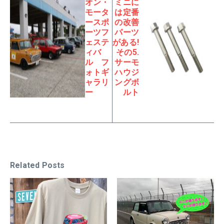
オン・
ミニに
モータ
は定番
ースポ
の改善
ーツフ
パーツ
ェステ
がある!
ィバ
その5.
ル フ
サーモ
ォトギ
ハウジ
ャラリ
ングボ
ー
ルト
Related Posts