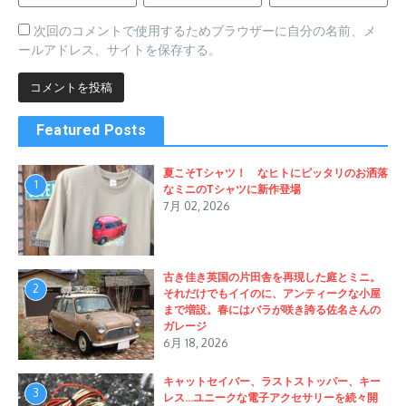
次回のコメントで使用するためブラウザーに自分の名前、メ
ールアドレス、サイトを保存する。
Featured Posts
夏こそTシャツ！ なヒトにピッタリのお洒落
1
なミニのTシャツに新作登場
7月 02, 2026
古き佳き英国の片田舎を再現した庭とミニ。
2
それだけでもイイのに、アンティークな小屋
まで増設。春にはバラが咲き誇る佐名さんの
ガレージ
6月 18, 2026
キャットセイバー、ラストストッパー、キー
3
レス…ユニークな電子アクセサリーを続々開