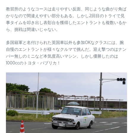
教習所のようなコースは走りやすい反面、同じような曲がり角ば
かりなので間違えやすい部分もある。しかし2回目のトライで見
事タイムを叩き出し表彰台を獲得したエントラントも複数いるか
ら、挑戦は間違いじゃない。
多国籍軍と名付けられた英国車以外も参加OKなクラスには、腕
自慢のエントラントが様々なクルマで挑んだ。迎え撃つのはナン
バー無しのミニなど本気度高いマシン。しかし優勝したのは
1000ccのトヨタ・パブリカ！