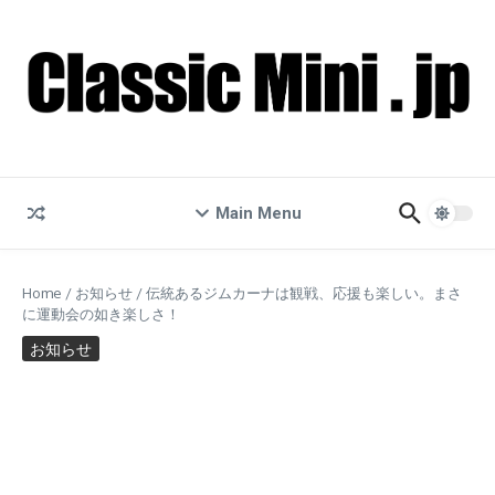
コンテンツへスキップ
Main Menu
Home
/
お知らせ
/
伝統あるジムカーナは観戦、応援も楽しい。まさ
に運動会の如き楽しさ！
お知らせ