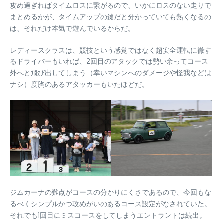
攻め過ぎればタイムロスに繋がるので、いかにロスのない走りで
まとめるかが、タイムアップの鍵だと分かっていても熱くなるの
は、それだけ本気で遊んでいるからだ。
レディースクラスは、競技という感覚ではなく超安全運転に徹す
るドライバーもいれば、2回目のアタックでは勢い余ってコース
外へと飛び出してしまう（幸いマシンへのダメージや怪我などは
ナシ）度胸のあるアタッカーもいたほどだ。
ジムカーナの難点がコースの分かりにくさであるので、今回もな
るべくシンプルかつ攻めがいのあるコース設定がなされていた。
それでも1回目にミスコースをしてしまうエントラントは続出。