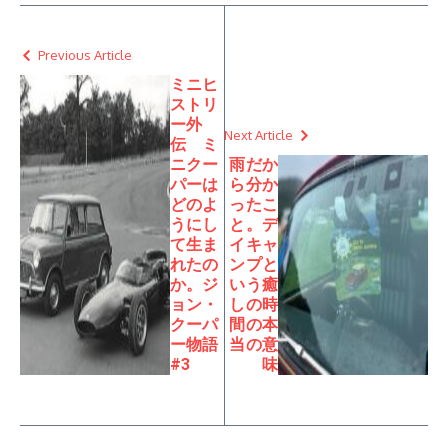
Previous Article
ミニヒ
ストリ
ー外
Next Article
伝 ミ
ニクー
雨だか
パーは
ら分か
どのよ
ったこ
うにし
と。デ
て生ま
イキャ
れたの
ンプと
か。ジ
いう癒
ョン・
しの時
クーパ
間の本
ー物語
当の意
#3
味