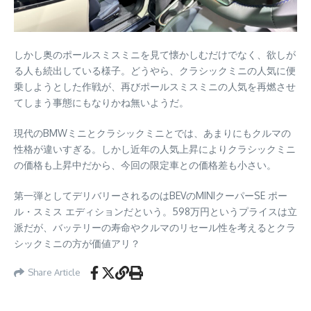
しかし奥のポールスミスミニを見て懐かしむだけでなく、欲しが
る人も続出している様子。どうやら、クラシックミニの人気に便
乗しようとした作戦が、再びポールスミスミニの人気を再燃させ
てしまう事態にもなりかね無いようだ。
現代のBMWミニとクラシックミニとでは、あまりにもクルマの
性格が違いすぎる。しかし近年の人気上昇によりクラシックミニ
の価格も上昇中だから、今回の限定車との価格差も小さい。
第一弾としてデリバリーされるのはBEVのMINIクーパーSE ポー
ル・スミス エディションだという。598万円というプライスは立
派だが、バッテリーの寿命やクルマのリセール性を考えるとクラ
シックミニの方が価値アリ？
Share Article