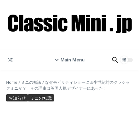
コンテンツへスキップ
Main Menu
Home
/
ミニの知識
/
なぜモビリティショーに四半世紀前のクラシッ
クミニが？ その理由は英国人気デザイナーにあった！
お知らせ
ミニの知識