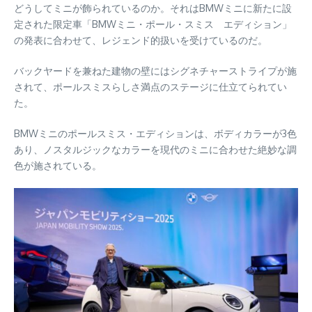
どうしてミニが飾られているのか。それはBMWミニに新たに設
定された限定車「BMWミニ・ポール・スミス エディション」
の発表に合わせて、レジェンド的扱いを受けているのだ。
バックヤードを兼ねた建物の壁にはシグネチャーストライプが施
されて、ポールスミスらしさ満点のステージに仕立てられてい
た。
BMWミニのポールスミス・エディションは、ボディカラーが3色
あり、ノスタルジックなカラーを現代のミニに合わせた絶妙な調
色が施されている。