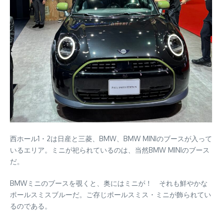
西ホール1・2は日産と三菱、BMW、BMW MINIのブースが入って
いるエリア。ミニが祀られているのは、当然BMW MINIのブース
だ。
BMWミニのブースを覗くと、奥にはミニが！ それも鮮やかな
ポールスミスブルーだ。ご存じポールスミス・ミニが飾られてい
るのである。