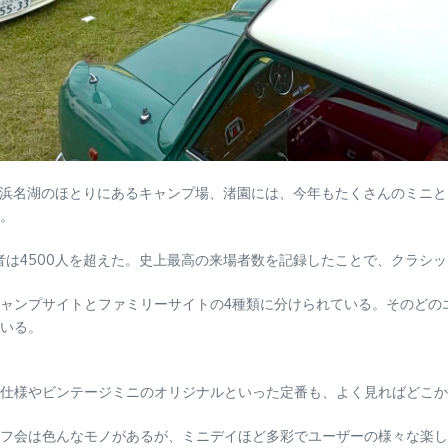
も開催された。浜名湖のほとりにあるキャンプ場、渚園には、今年もたくさん
。
者は4500人を超えた。史上最高の来場者数を記録したことで、クラシ
ャンプサイトとファミリーサイトの4種類に分けられている。そのどの
いる。
仕様やビンテージミニのオリジナルといった定番も、よく見ればどこか
フ会は色んなモノがあるが、ミニデイほど多彩でユーザーの様々な楽し