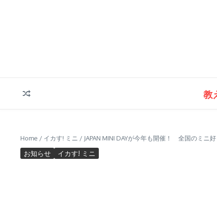
コンテンツへスキップ
教
Home
/
イカす! ミニ
/
JAPAN MINI DAYが今年も開催！ 全国
お知らせ
イカす! ミニ