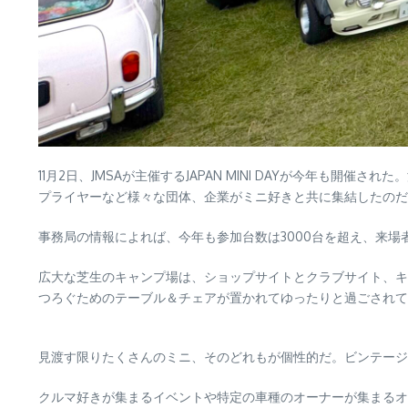
11月2日、JMSAが主催するJAPAN MINI DAYが今年
プライヤーなど様々な団体、企業がミニ好きと共に集結したのだ
事務局の情報によれば、今年も参加台数は3000台を超え、来場
広大な芝生のキャンプ場は、ショップサイトとクラブサイト、キ
つろぐためのテーブル＆チェアが置かれてゆったりと過ごされて
見渡す限りたくさんのミニ、そのどれもが個性的だ。ビンテージ
クルマ好きが集まるイベントや特定の車種のオーナーが集まるオ