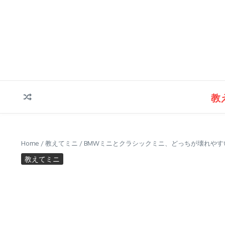
コンテンツへスキップ
教
Home
/
教えてミニ
/
BMWミニとクラシックミニ、どっちが壊れやす
教えてミニ