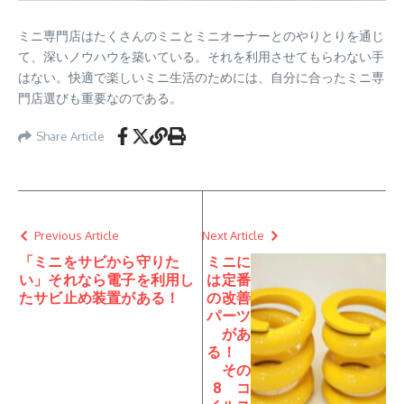
ミニ専門店はたくさんのミニとミニオーナーとのやりとりを通じ
て、深いノウハウを築いている。それを利用させてもらわない手
はない。快適で楽しいミニ生活のためには、自分に合ったミニ専
門店選びも重要なのである。
Share Article
Previous Article
Next Article
「ミニをサビから守りた
ミニに
い」それなら電子を利用し
は定番
たサビ止め装置がある！
の改善
パーツ
があ
る！
その
8 コ