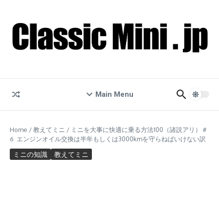
コンテンツへスキップ
Main Menu
Home
/
教えてミニ
/
ミニを大事に快適に乗る方法100（諸説アリ）＃
6 エンジンオイル交換は半年もしくは3000kmを守らねばいけない訳
ミニの知識
教えてミニ