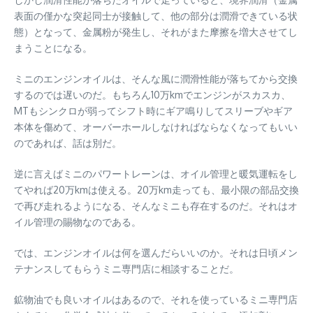
表面の僅かな突起同士が接触して、他の部分は潤滑できている状
態）となって、金属粉が発生し、それがまた摩擦を増大させてし
まうことになる。
ミニのエンジンオイルは、そんな風に潤滑性能が落ちてから交換
するのでは遅いのだ。もちろん10万kmでエンジンがスカスカ、
MTもシンクロが弱ってシフト時にギア鳴りしてスリーブやギア
本体を傷めて、オーバーホールしなければならなくなってもいい
のであれば、話は別だ。
逆に言えばミニのパワートレーンは、オイル管理と暖気運転をし
てやれば20万kmは使える。20万km走っても、最小限の部品交換
で再び走れるようになる、そんなミニも存在するのだ。それはオ
イル管理の賜物なのである。
では、エンジンオイルは何を選んだらいいのか。それは日頃メン
テナンスしてもらうミニ専門店に相談することだ。
鉱物油でも良いオイルはあるので、それを使っているミニ専門店