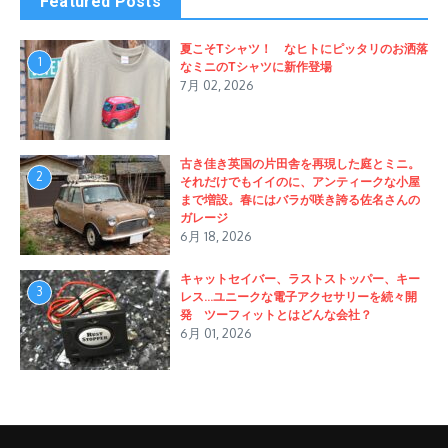
Featured Posts
夏こそTシャツ！ なヒトにピッタリのお洒落
1
なミニのTシャツに新作登場
7月 02, 2026
古き佳き英国の片田舎を再現した庭とミニ。
2
それだけでもイイのに、アンティークな小屋
まで増設。春にはバラが咲き誇る佐名さんの
ガレージ
6月 18, 2026
キャットセイバー、ラストストッパー、キー
3
レス…ユニークな電子アクセサリーを続々開
発 ツーフィットとはどんな会社？
6月 01, 2026