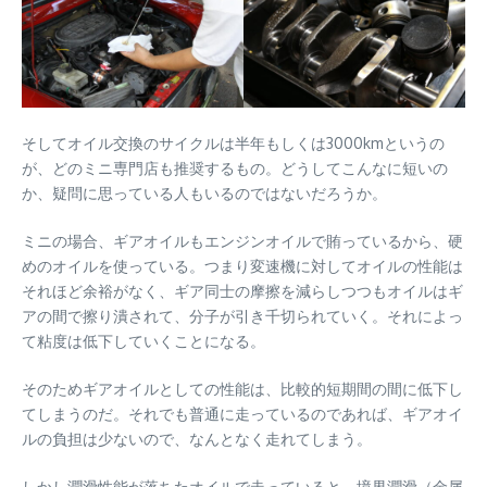
そしてオイル交換のサイクルは半年もしくは3000kmというの
が、どのミニ専門店も推奨するもの。どうしてこんなに短いの
か、疑問に思っている人もいるのではないだろうか。
ミニの場合、ギアオイルもエンジンオイルで賄っているから、硬
めのオイルを使っている。つまり変速機に対してオイルの性能は
それほど余裕がなく、ギア同士の摩擦を減らしつつもオイルはギ
アの間で擦り潰されて、分子が引き千切られていく。それによっ
て粘度は低下していくことになる。
そのためギアオイルとしての性能は、比較的短期間の間に低下し
てしまうのだ。それでも普通に走っているのであれば、ギアオイ
ルの負担は少ないので、なんとなく走れてしまう。
しかし潤滑性能が落ちたオイルで走っていると、境界潤滑（金属