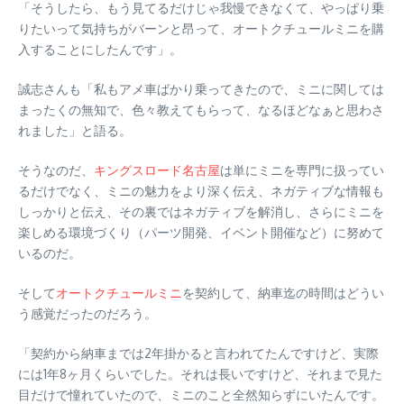
「そうしたら、もう見てるだけじゃ我慢できなくて、やっぱり乗
りたいって気持ちがバーンと昂って、オートクチュールミニを購
入することにしたんです」。
誠志さんも「私もアメ車ばかり乗ってきたので、ミニに関しては
まったくの無知で、色々教えてもらって、なるほどなぁと思わさ
れました」と語る。
そうなのだ、
キングスロード名古屋
は単にミニを専門に扱ってい
るだけでなく、ミニの魅力をより深く伝え、ネガティブな情報も
しっかりと伝え、その裏ではネガティブを解消し、さらにミニを
楽しめる環境づくり（パーツ開発、イベント開催など）に努めて
いるのだ。
そして
オートクチュールミニ
を契約して、納車迄の時間はどうい
う感覚だったのだろう。
「契約から納車までは2年掛かると言われてたんですけど、実際
には1年8ヶ月くらいでした。それは長いですけど、それまで見た
目だけで憧れていたので、ミニのこと全然知らずにいたんです。