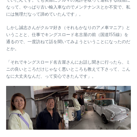
なって、やっぱり古い輸入車なのでメンテナンスとか不安で、私
には無理だなって諦めていたんです」。
しかし誠志さんがクルマ好き（それもかなりのアメ車マニア）と
いうことと、仕事でキングスロード名古屋の前（国道155線）を
通るので、一度訪ねて話を聞いてみようということになったのだ
とか。
「それでキングスロード名古屋さんにお話し聞きに行ったら、ミ
ニの良いところだけじゃなく悪いところも教えて下さって、こん
なに大丈夫なんだ、って安心できたんです」。