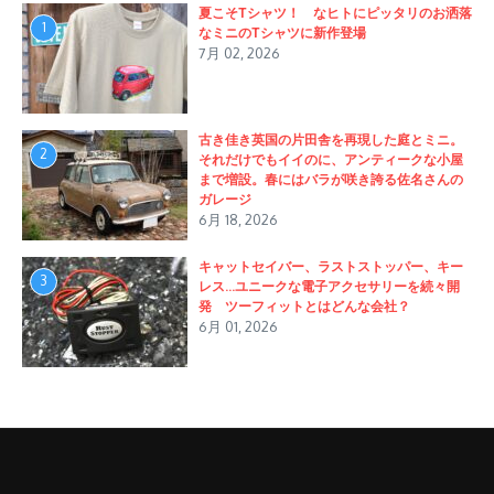
夏こそTシャツ！ なヒトにピッタリのお洒落
1
なミニのTシャツに新作登場
7月 02, 2026
古き佳き英国の片田舎を再現した庭とミニ。
2
それだけでもイイのに、アンティークな小屋
まで増設。春にはバラが咲き誇る佐名さんの
ガレージ
6月 18, 2026
キャットセイバー、ラストストッパー、キー
3
レス…ユニークな電子アクセサリーを続々開
発 ツーフィットとはどんな会社？
6月 01, 2026