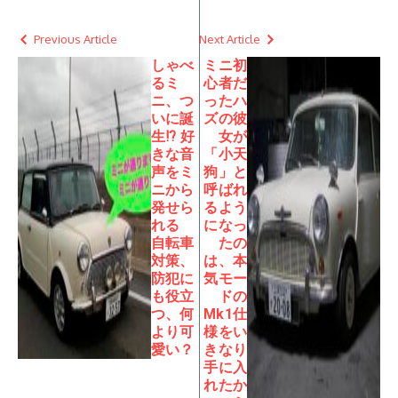
Previous Article
Next Article
しゃべ
ミニ初
るミ
心者だ
ニ、つ
ったハ
いに誕
ズの彼
生⁉︎ 好
女が
きな音
「小天
声をミ
狗」と
ニから
呼ばれ
発せら
るよう
れる
になっ
自転車
たの
対策、
は、本
防犯に
気モー
も役立
ドの
つ、何
Mk1仕
より可
様をい
愛い？
きなり
手に入
れたか