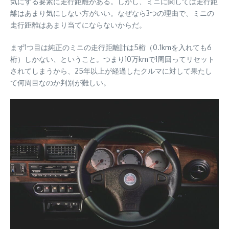
気にする要素に走行距離がある。しかし、ミニに関しては走行距
離はあまり気にしない方がいい。なぜなら3つの理由で、ミニの
走行距離はあまり当てにならないからだ。
まず1つ目は純正のミニの走行距離計は5桁（0.1kmを入れても6
桁）しかない、ということ。つまり10万kmで1周回ってリセット
されてしまうから、25年以上が経過したクルマに対して果たし
て何周目なのか判別が難しい。