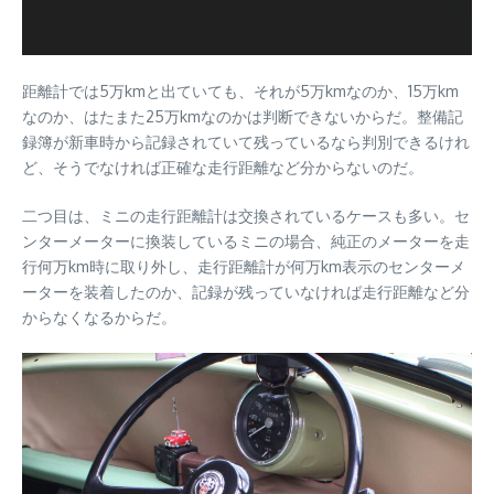
距離計では5万kmと出ていても、それが5万kmなのか、15万km
なのか、はたまた25万kmなのかは判断できないからだ。整備記
録簿が新車時から記録されていて残っているなら判別できるけれ
ど、そうでなければ正確な走行距離など分からないのだ。
二つ目は、ミニの走行距離計は交換されているケースも多い。セ
ンターメーターに換装しているミニの場合、純正のメーターを走
行何万km時に取り外し、走行距離計が何万km表示のセンターメ
ーターを装着したのか、記録が残っていなければ走行距離など分
からなくなるからだ。