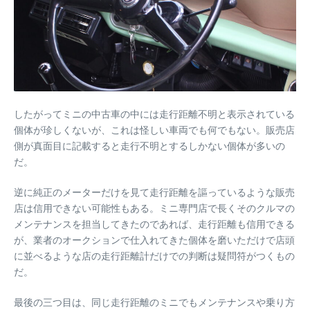
したがってミニの中古車の中には走行距離不明と表示されている
個体が珍しくないが、これは怪しい車両でも何でもない。販売店
側が真面目に記載すると走行不明とするしかない個体が多いの
だ。
逆に純正のメーターだけを見て走行距離を謳っているような販売
店は信用できない可能性もある。ミニ専門店で長くそのクルマの
メンテナンスを担当してきたのであれば、走行距離も信用できる
が、業者のオークションで仕入れてきた個体を磨いただけで店頭
に並べるような店の走行距離計だけでの判断は疑問符がつくもの
だ。
最後の三つ目は、同じ走行距離のミニでもメンテナンスや乗り方