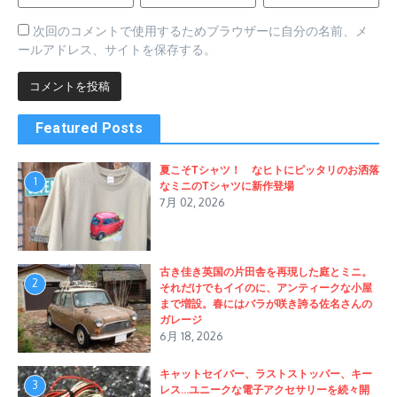
次回のコメントで使用するためブラウザーに自分の名前、メ
ールアドレス、サイトを保存する。
Featured Posts
夏こそTシャツ！ なヒトにピッタリのお洒落
1
なミニのTシャツに新作登場
7月 02, 2026
古き佳き英国の片田舎を再現した庭とミニ。
2
それだけでもイイのに、アンティークな小屋
まで増設。春にはバラが咲き誇る佐名さんの
ガレージ
6月 18, 2026
キャットセイバー、ラストストッパー、キー
3
レス…ユニークな電子アクセサリーを続々開