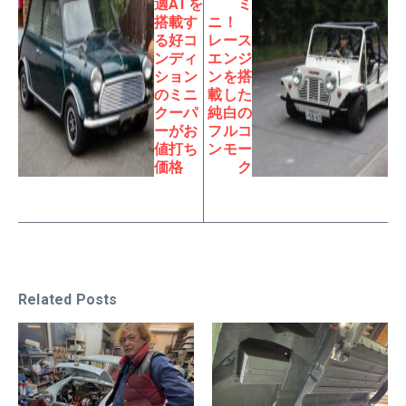
適ATを
ミ
搭載す
ニ！
る好コ
レース
ンディ
エンジ
ション
ンを搭
のミニ
載した
クーパ
純白の
ーがお
フルコ
値打ち
ンモー
価格
ク
Related Posts