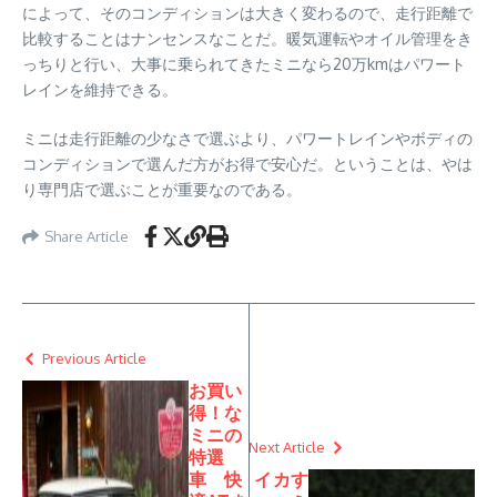
によって、そのコンディションは大きく変わるので、走行距離で
比較することはナンセンスなことだ。暖気運転やオイル管理をき
っちりと行い、大事に乗られてきたミニなら20万kmはパワート
レインを維持できる。
ミニは走行距離の少なさで選ぶより、パワートレインやボディの
コンディションで選んだ方がお得で安心だ。ということは、やは
り専門店で選ぶことが重要なのである。
Share Article
Previous Article
お買い
得！な
ミニの
Next Article
特選
車 快
イカす