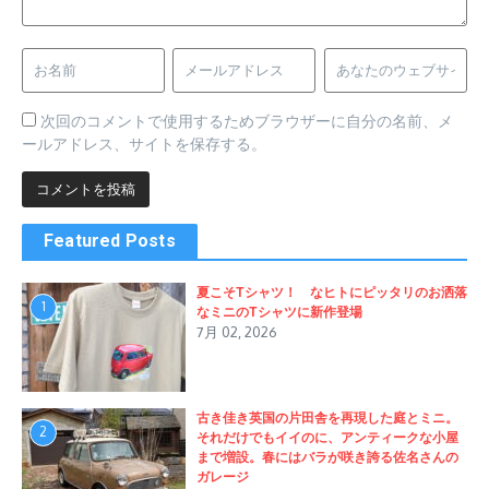
次回のコメントで使用するためブラウザーに自分の名前、メ
ールアドレス、サイトを保存する。
Featured Posts
夏こそTシャツ！ なヒトにピッタリのお洒落
1
なミニのTシャツに新作登場
7月 02, 2026
古き佳き英国の片田舎を再現した庭とミニ。
2
それだけでもイイのに、アンティークな小屋
まで増設。春にはバラが咲き誇る佐名さんの
ガレージ