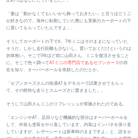
「妻は「動かなくてもいいから飾っておきたい」と言うほどミニ
が好きなので、海外に転勤していた際にも実家のカーポートの下
に置いてもらっていたんですよ」。
そうしてカーポートの下で6、7年ミニはそのままになっていた
そうだ。しかし走行距離も少ないし、置いておくだけというのは
勿体無い。そこで3年ほど前に山田さん、ミニを復活させること
に。そこで色々調べて
ATミニの専門店であるセブンカーズ
の存
在を知り、オーバーホールを依頼したのだとか。
「セブンカーズさんの快適ATをデモカーで試乗させてもらっ
て、その軽快な走りとスムーズさに驚きました」。
そうして山田さんミニのリフレッシュが実施されたのである。
「エンジンやAT、足回りなど機械的な部分はオーバーホールを
して、外装も塗装をやり直しています。内装はインパネを張り直
していますが、レザーシートは新車時のままですよ」と、語るセ