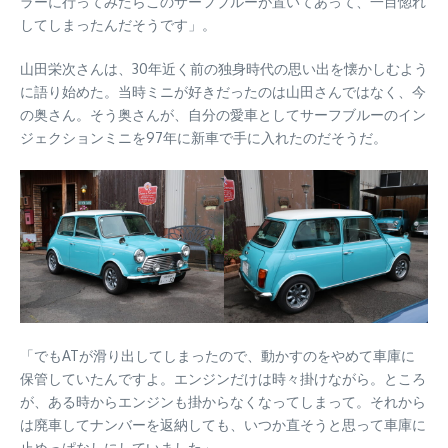
ラーに行ってみたらこのサーフブルーが置いてあって、一目惚れ
してしまったんだそうです」。
山田栄次さんは、30年近く前の独身時代の思い出を懐かしむよう
に語り始めた。当時ミニが好きだったのは山田さんではなく、今
の奥さん。そう奥さんが、自分の愛車としてサーフブルーのイン
ジェクションミニを97年に新車で手に入れたのだそうだ。
「でもATが滑り出してしまったので、動かすのをやめて車庫に
保管していたんですよ。エンジンだけは時々掛けながら。ところ
が、ある時からエンジンも掛からなくなってしまって。それから
は廃車してナンバーを返納しても、いつか直そうと思って車庫に
止めっぱなしにしていました」。