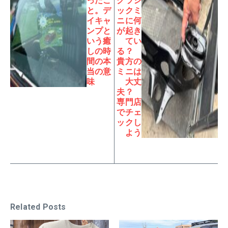
ったこ
クラシ
と。デ
ックミ
イキャ
ニに何
ンプと
が起き
いう癒
てい
しの時
る？
間の本
貴方の
当の意
ミニは
味
大丈
夫？
専門店
でチェ
ックし
よう
Related Posts