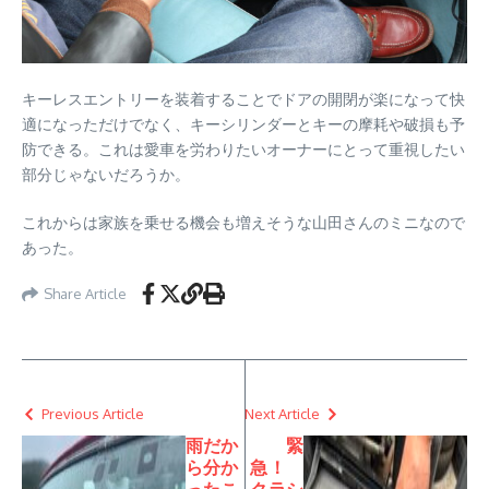
キーレスエントリーを装着することでドアの開閉が楽になって快
適になっただけでなく、キーシリンダーとキーの摩耗や破損も予
防できる。これは愛車を労わりたいオーナーにとって重視したい
部分じゃないだろうか。
これからは家族を乗せる機会も増えそうな山田さんのミニなので
あった。
Share Article
Previous Article
Next Article
雨だか
緊
ら分か
急！