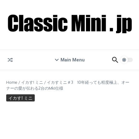
コンテンツへスキップ
Main Menu
Home
/
イカす! ミニ
/
イカすミニ＃3 10年経っても程度極上、オー
ナーの愛が伝わる2台のMkI仕様
イカす! ミニ