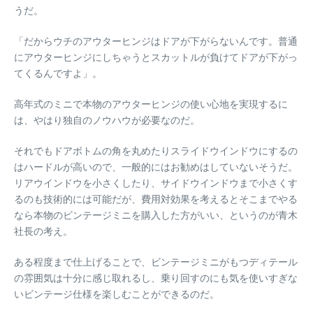
うだ。
「だからウチのアウターヒンジはドアが下がらないんです。普通
にアウターヒンジにしちゃうとスカットルが負けてドアが下がっ
てくるんですよ」。
高年式のミニで本物のアウターヒンジの使い心地を実現するに
は、やはり独自のノウハウが必要なのだ。
それでもドアボトムの角を丸めたりスライドウインドウにするの
はハードルが高いので、一般的にはお勧めはしていないそうだ。
リアウインドウを小さくしたり、サイドウインドウまで小さくす
るのも技術的には可能だが、費用対効果を考えるとそこまでやる
なら本物のビンテージミニを購入した方がいい、というのが青木
社長の考え。
ある程度まで仕上げることで、ビンテージミニがもつディテール
の雰囲気は十分に感じ取れるし、乗り回すのにも気を使いすぎな
いビンテージ仕様を楽しむことができるのだ。