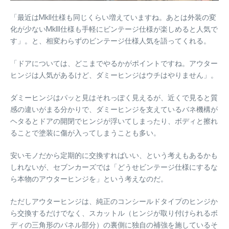
「最近はMkII仕様も同じくらい増えていますね。あとは外装の変
化が少ないMkIII仕様も手軽にビンテージ仕様が楽しめると人気で
す」。と、相変わらずのビンテージ仕様人気を語ってくれる。
「ドアについては、どこまでやるかがポイントですね。アウター
ヒンジは人気があるけど、ダミーヒンジはウチはやりません」。
ダミーヒンジはパッと見はそれっぽく見えるが、近くで見ると質
感の違いがまる分かりで、ダミーヒンジを支えているバネ機構が
ヘタるとドアの開閉でヒンジが浮いてしまったり、ボディと擦れ
ることで塗装に傷が入ってしまうことも多い。
安いモノだから定期的に交換すればいい、という考えもあるかも
しれないが、セブンカーズでは「どうせビンテージ仕様にするな
ら本物のアウターヒンジを」という考えなのだ。
ただしアウターヒンジは、純正のコンシールドタイプのヒンジか
ら交換するだけでなく、スカットル（ヒンジが取り付けられるボ
ディの三角形のパネル部分）の裏側に独自の補強を施しているそ