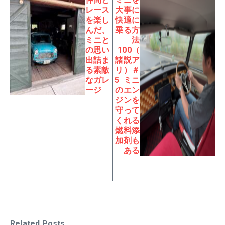
レース
大事に
を楽し
快適に
んだ、
乗る方
ミニと
法
の思い
100（
出詰ま
諸説ア
る素敵
リ）＃
なガレ
5 ミニ
ージ
のエン
ジンを
守って
くれる
燃料添
加剤も
ある
Related Posts