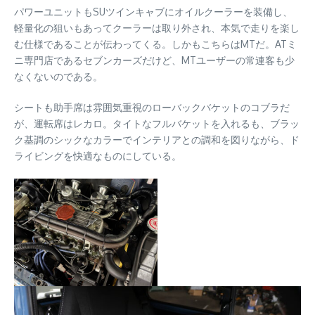
パワーユニットもSUツインキャブにオイルクーラーを装備し、
軽量化の狙いもあってクーラーは取り外され、本気で走りを楽し
む仕様であることが伝わってくる。しかもこちらはMTだ。ATミ
ニ専門店であるセブンカーズだけど、MTユーザーの常連客も少
なくないのである。
シートも助手席は雰囲気重視のローバックバケットのコブラだ
が、運転席はレカロ。タイトなフルバケットを入れるも、ブラッ
ク基調のシックなカラーでインテリアとの調和を図りながら、ド
ライビングを快適なものにしている。