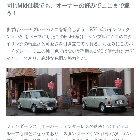
同じMkI仕様でも、オーナーの好みでここまで違
う！
まずはバーチグレーのミニを紹介しよう。95年式のインジェク
ションATをベースにしたこのMkI仕様は、シンプルにミニのスタ
イリングの端正さと可愛さを引き立ててくれる。ちなみにこのバ
ーチグレー、ミニの純正色ではないが当時のBMCで使われたボデ
ィカラーであり、絶妙な色調が魅力的だ。
フェンダーレス（オーバーフェンダーレスの略称）のボディは、
ルーフも同色になっており、スタンダードなMkI仕様だが、エン