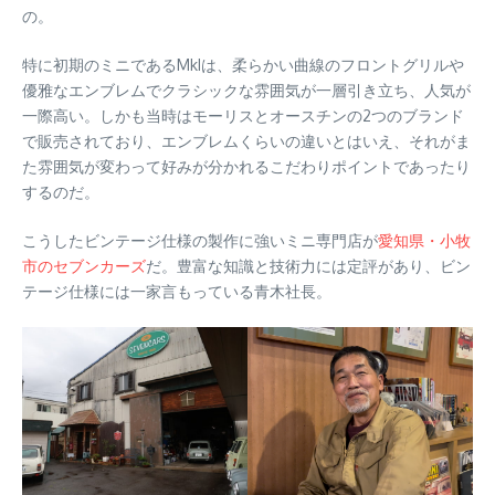
の。
特に初期のミニであるMkIは、柔らかい曲線のフロントグリルや
優雅なエンブレムでクラシックな雰囲気が一層引き立ち、人気が
一際高い。しかも当時はモーリスとオースチンの2つのブランド
で販売されており、エンブレムくらいの違いとはいえ、それがま
た雰囲気が変わって好みが分かれるこだわりポイントであったり
するのだ。
こうしたビンテージ仕様の製作に強いミニ専門店が
愛知県・小牧
市のセブンカーズ
だ。豊富な知識と技術力には定評があり、ビン
テージ仕様には一家言もっている青木社長。