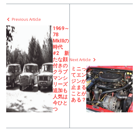
Previous Article
1969～
78
MkIIIの
時代
#2 新
たな顔
Next Article
付きの
ミニっ
クラブ
てエン
マンシ
ジンが
リーズ
止まる
追加も
ことが
人気は
ある？
今ひと
つ