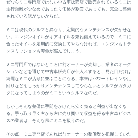
ぜならミニ専門店ではない中古車販売店で販売されているミニは
走行距離が少なめであったり価格が割安であっても、完全に整備
されている訳がないからだ。
ミニは現代のクルマと異なり、定期的なメンテナンスが欠かせな
い。エンジンオイルがギアオイルを兼ね備えているので、ミニに
合ったオイルを定期的に交換してやらなければ、エンジンもトラ
ンスミッションも寿命が縮んでしまう。
ミニ専門店ではないところに前オーナーが売却し、業者のオーク
ションなどを通じて中古車販売店が仕入れすると、見た目だけは
綺麗なミニが店頭に並ぶことになる。本来はパワートレインや足
回りなどをしっかりメンテナンスしてやらないとクルマがガタガ
タになってしまうのがミニというクルマなのだ。
しかしそんな整備に手間をかけたら安く売ると利益が出なくな
る。手っ取り早く右から左に売り捌いて収益を得る中古車ビジネ
スの業者は、そんな風にミニを扱うのだ。
その点、ミニ専門店であれば前オーナーの整備歴を把握していた