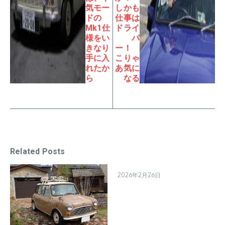
気モー
しかも
ドの
仕事は
Mk1仕
ドライ
様をい
バ
きなり
ー！
手に入
こりゃ
れたか
あ気に
ら
なる
Related Posts
2026年2月26日