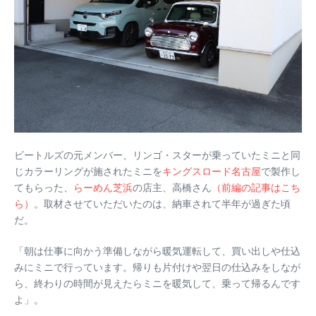
ビートルズの元メンバー、リンゴ・スターが乗っていたミニと同
じカラーリングが施されたミニを
キングスロード名古屋
で製作し
てもらった、
らーめん芝浜
の店主、高橋さん
（前編の記事はこち
ら）
。取材させていただいたのは、納車されて半年が過ぎた頃
だ。
「朝は仕事に向かう準備しながら暖気運転して、買い出しや仕込
みにミニで行っています。帰りも片付けや翌日の仕込みをしなが
ら、終わりの時間が見えたらミニを暖気して、乗って帰るんです
よ」。