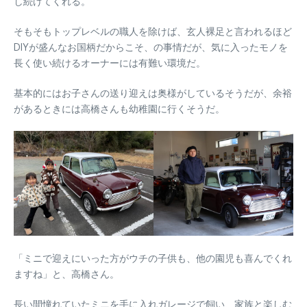
し続けてくれる。
そもそもトップレベルの職人を除けば、玄人裸足と言われるほど
DIYが盛んなお国柄だからこそ、の事情だが、気に入ったモノを
長く使い続けるオーナーには有難い環境だ。
基本的にはお子さんの送り迎えは奥様がしているそうだが、余裕
があるときには高橋さんも幼稚園に行くそうだ。
「ミニで迎えにいった方がウチの子供も、他の園児も喜んでくれ
ますね」と、高橋さん。
長い間憧れていたミニを手に入れガレージで飼い、家族と楽しむ