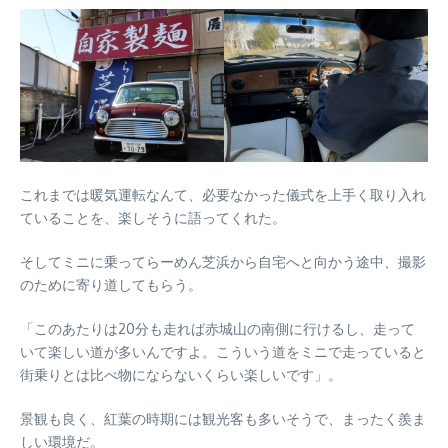
これまでは暖気運転なんて、必要なかった儀式を上手く取り入れ
ていることを、楽しそうに語ってくれた。
そしてミニに乗ってらーめん芝浜から自宅へと向かう途中、撮影
のために寄り道してもらう。
「このあたりは20分も走れば赤城山の南側に行けるし、走って
いて楽しい道が多いんですよ。こういう道をミニで走っていると
街乗りとは比べ物にならないくらい楽しいです」。
景観も良く、紅葉の時期には観光客も多いそうで、まったく羨ま
しい環境だ。