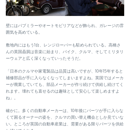
壁にはパブミラーやオートモビリアなどが飾られ、ガレージの雰
囲気を高めている。
敷地内にはもう1台、レンジローバーも駐められている。高橋さ
んの英国贔屓は音楽に始まり、バイク、クルマ、そしてミリタリ
ーウェアと広く深くなっていったそうだ。
「日本のクルマや家電製品は品質は高いですが、10年15年すると
補修部品が手に入らなくなってしまいますよね。英国ではメーカ
ーが廃業していても、部品メーカーが作り続けて供給し続けてく
れます。壊れても直せるのは趣味として安心して楽しめますよ
ね」。
確かに。多くの自動車メーカーは、10年後にパーツが手に入らな
くて困るオーナーの姿を、クルマの買い替え機会としか見ていな
い。ところが英国の自動車産業は、需要がある限りパーツを供給