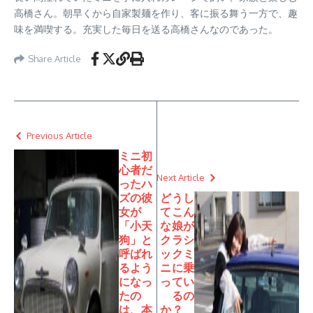
高橋さん。朝早くから自家製麺を作り、客に振る舞う一方で、趣
味を満喫する。充実した毎日を送る高橋さんなのであった。
Share Article
Previous Article
ミニ初
心者だ
Next Article
ったハ
ズの彼
どうし
女が
てこん
「小天
な娘が
狗」と
クラシ
呼ばれ
ックミ
るよう
ニに乗
になっ
ってい
たの
るの
は、本
か？