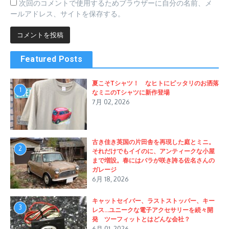
次回のコメントで使用するためブラウザーに自分の名前、メ
ールアドレス、サイトを保存する。
Featured Posts
夏こそTシャツ！ なヒトにピッタリのお洒落
1
なミニのTシャツに新作登場
7月 02, 2026
古き佳き英国の片田舎を再現した庭とミニ。
2
それだけでもイイのに、アンティークな小屋
まで増設。春にはバラが咲き誇る佐名さんの
ガレージ
6月 18, 2026
キャットセイバー、ラストストッパー、キー
3
レス…ユニークな電子アクセサリーを続々開
発 ツーフィットとはどんな会社？
6月 01, 2026