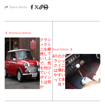
Share Article
Previous Article
クラシ
ックミ
ニを維
Next Article
持して
ATのク
いく上
ラシッ
で、気
クミニ
を付け
は壊れ
ていく
やすい
ポイン
って本
トは何
当？
か