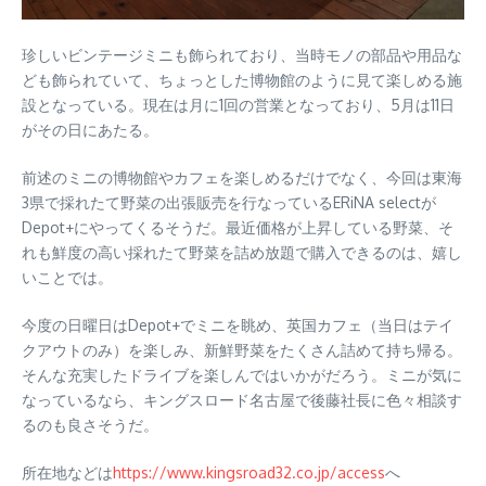
珍しいビンテージミニも飾られており、当時モノの部品や用品な
ども飾られていて、ちょっとした博物館のように見て楽しめる施
設となっている。現在は月に1回の営業となっており、5月は11日
がその日にあたる。
前述のミニの博物館やカフェを楽しめるだけでなく、今回は東海
3県で採れたて野菜の出張販売を行なっているERiNA selectが
Depot+にやってくるそうだ。最近価格が上昇している野菜、そ
れも鮮度の高い採れたて野菜を詰め放題で購入できるのは、嬉し
いことでは。
今度の日曜日はDepot+でミニを眺め、英国カフェ（当日はテイ
クアウトのみ）を楽しみ、新鮮野菜をたくさん詰めて持ち帰る。
そんな充実したドライブを楽しんではいかがだろう。ミニが気に
なっているなら、キングスロード名古屋で後藤社長に色々相談す
るのも良さそうだ。
所在地などは
https://www.kingsroad32.co.jp/access
へ