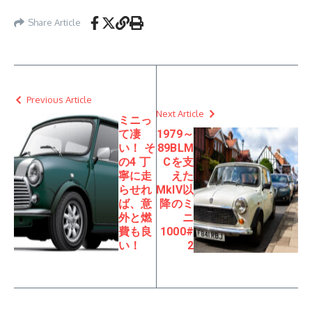
Share Article
Previous Article
Next Article
ミニっ
て凄
1979～
い！ そ
89BLM
の4 丁
Cを支
寧に走
えた
らせれ
MkIV以
ば、意
降のミ
外と燃
ニ
費も良
1000#
い！
2