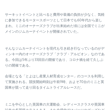
サーキットイベントと比べると費用や装備の負担が少なく、気軽
に参加できるモータースポーツとして日本でも60年代から楽し
まれ、ミニのオーナーズクラブが出来始めた頃には全国でミニが
メインのジムカーナイベントが開催されていた。
そんなジムカーナイベントを現代も引き続き行なっているのがデ
ィンキー内のオーナーズクラブ「クラブ・アルビオン」なのであ
る。今回は5年ぶり33回目の開催であり、コロナ禍を経て久しぶ
りの開催である。
会場となる「とよはし産業人材育成センター」のコースを利用し
て実施される。競技開始時刻は午前9時、およそ70台のミニと英
国車が競って走り回るタイムトライアルレースだ。
ミニを中心とした英国車の大運動会、レディースクラスや英国車
以外の多国籍クラスもある。また会場内ではパーツやグッズなど