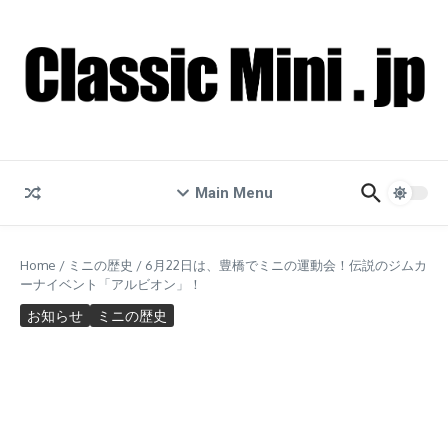
コンテンツへスキップ
Main Menu
Home
/
ミニの歴史
/
6月22日は、豊橋でミニの運動会！伝説のジムカ
ーナイベント「アルビオン」！
お知らせ
ミニの歴史