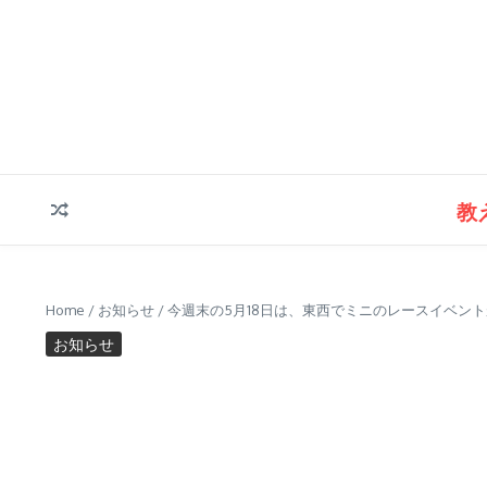
コンテンツへスキップ
教
Home
/
お知らせ
/
今週末の5月18日は、東西でミニのレースイベン
お知らせ