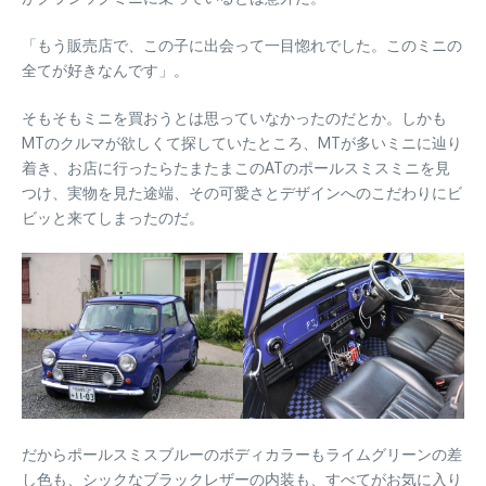
「もう販売店で、この子に出会って一目惚れでした。このミニの
全てが好きなんです」。
そもそもミニを買おうとは思っていなかったのだとか。しかも
MTのクルマが欲しくて探していたところ、MTが多いミニに辿り
着き、お店に行ったらたまたまこのATのポールスミスミニを見
つけ、実物を見た途端、その可愛さとデザインへのこだわりにビ
ビッと来てしまったのだ。
だからポールスミスブルーのボディカラーもライムグリーンの差
し色も、シックなブラックレザーの内装も、すべてがお気に入り