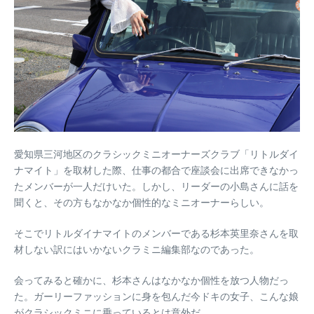
愛知県三河地区のクラシックミニオーナーズクラブ「リトルダイ
ナマイト」を取材した際、仕事の都合で座談会に出席できなかっ
たメンバーが一人だけいた。しかし、リーダーの小島さんに話を
聞くと、その方もなかなか個性的なミニオーナーらしい。
そこでリトルダイナマイトのメンバーである杉本英里奈さんを取
材しない訳にはいかないクラミニ編集部なのであった。
会ってみると確かに、杉本さんはなかなか個性を放つ人物だっ
た。ガーリーファッションに身を包んだ今ドキの女子、こんな娘
がクラシックミニに乗っているとは意外だ。