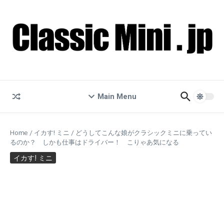
コンテンツへスキップ
Main Menu
Home
/
イカす! ミニ
/
どうしてこんな娘がクラシックミニに乗ってい
るのか？ しかも仕事はドライバー！ こりゃあ気になる
イカす! ミニ