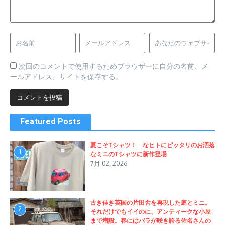
次回のコメントで使用するためブラウザーに自分の名前、メ
ールアドレス、サイトを保存する。
Featured Posts
夏こそTシャツ！ なヒトにピッタリのお洒落
1
なミニのTシャツに新作登場
7月 02, 2026
古き佳き英国の片田舎を再現した庭とミニ。
2
それだけでもイイのに、アンティークな小屋
まで増設。春にはバラが咲き誇る佐名さんの