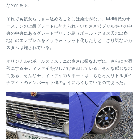
なのである。
それでも彼女らしさを込めることには余念がない。MkI時代のオ
ースチンの上級グレードに与えられていたさざ波グリルやその中
央の中央にあるグレートブリテン島（ポール・スミス氏の出身
地）のエンブレムをメッキ＆フラット化したりと、さり気ないカ
スタムは施されている。
オリジナルのポールスミスミニの良さは損なわずに、さらにお洒
落にするモディファイを少しだけ追加している、そんな感じなの
である。そんなモディファイのサポートは、もちろんリトルダイ
ナマイトのメンバーが下僕のように尽くしているのであった。