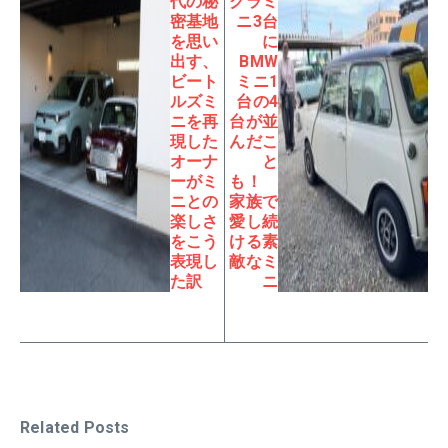
代の秘
クラミ
密基地
ニ3台
を思い
に
出す、
BMW
ビート
ミニ1
ルズミ
台の4
ニを再
台が並
現した
んだこ
オーナ
と
ーがミ
も！
ニとの
家族で
楽しさ
愛し続
をこう
ける素
表現し
敵なミ
た訳
ニ
Related Posts