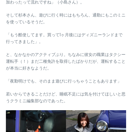
加わったって流れですね」（小島さん）。
そして杉本さん、遊びに行く時にはもちろん、通勤にもこのミニ
を使っているそうだ。
「もう酷使してます。買って1ヶ月後にはディズニーランドまで
行ってきました」。
と、なかなかのアクティブぶり。ちなみに彼女の職業はタクシー
運転手（！）まだ二種免許を取得したばかりだが、運転すること
が本当に好きなようだ。
「夜勤明けでも、そのまま遊びに行っちゃうこともあります」
若いからできることだけど、睡眠不足には気を付けてほしいと思
うクラミニ編集部なのであった。