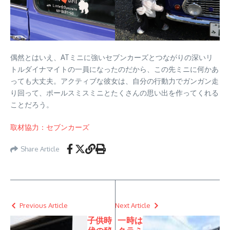
偶然とはいえ、ATミニに強いセブンカーズとつながりの深いリ
トルダイナマイトの一員になったのだから、この先ミニに何かあ
っても大丈夫。アクティブな彼女は、自分の行動力でガンガン走
り回って、ポールスミスミニとたくさんの思い出を作ってくれる
ことだろう。
取材協力：セブンカーズ
Share Article
Previous Article
Next Article
子供時
一時は