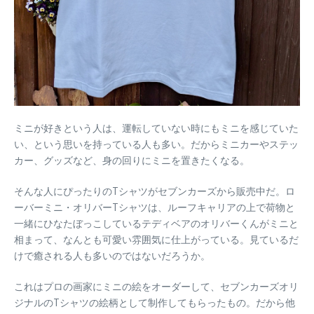
ミニが好きという人は、運転していない時にもミニを感じていた
い、という思いを持っている人も多い。だからミニカーやステッ
カー、グッズなど、身の回りにミニを置きたくなる。
そんな人にぴったりのTシャツがセブンカーズから販売中だ。ロ
ーバーミニ・オリバーTシャツは、ルーフキャリアの上で荷物と
一緒にひなたぼっこしているテディベアのオリバーくんがミニと
相まって、なんとも可愛い雰囲気に仕上がっている。見ているだ
けで癒される人も多いのではないだろうか。
これはプロの画家にミニの絵をオーダーして、セブンカーズオリ
ジナルのTシャツの絵柄として制作してもらったもの。だから他