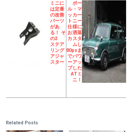
ミニに
ポー
は定番
ル・マ
の改善
ッカー
パーツ
トニー
があ
仕様に
る！ そ
お洒落
の2
カスタ
ステア
ムし
リング
80psま
アジャ
でパワ
スター
ーアッ
プした
ATミ
ニ！
Related Posts