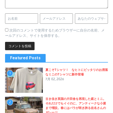
次回のコメントで使用するためブラウザーに自分の名前、メ
ールアドレス、サイトを保存する。
Featured Posts
夏こそTシャツ！ なヒトにピッタリのお洒落
1
なミニのTシャツに新作登場
7月 02, 2026
古き佳き英国の片田舎を再現した庭とミニ。
2
それだけでもイイのに、アンティークな小屋
まで増設。春にはバラが咲き誇る佐名さんの
ガレージ