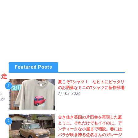
Featured Posts
、走
夏こそTシャツ！ なヒトにピッタリ
1
のお洒落なミニのTシャツに新作登場
た。
7月 02, 2026
履か
古き佳き英国の片田舎を再現した庭
2
とミニ。それだけでもイイのに、ア
ンティークな小屋まで増設。春には
バラが咲き誇る佐名さんのガレージ