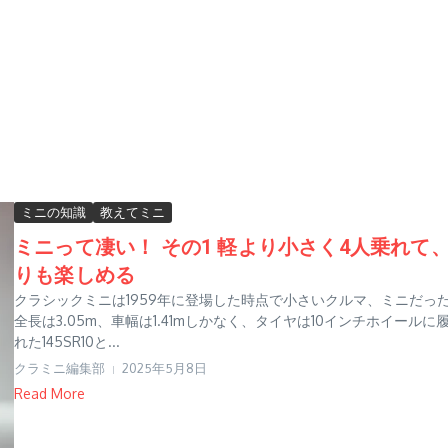
ミニの知識
教えてミニ
ミニって凄い！ その1 軽より小さく4人乗れて
りも楽しめる
クラシックミニは1959年に登場した時点で小さいクルマ、ミニだっ
全長は3.05m、車幅は1.41mしかなく、タイヤは10インチホイールに
れた145SR10と...
クラミニ編集部
2025年5月8日
Read More