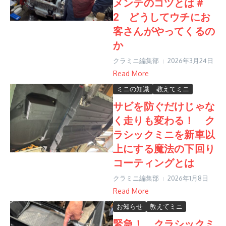
メンテのコツとは＃
2 どうしてウチにお
客さんがやってくるの
か
クラミニ編集部
2026年3月24日
Read More
ミニの知識
教えてミニ
サビを防ぐだけじゃな
く走りも変わる！ ク
ラシックミニを新車以
上にする魔法の下回り
コーティングとは
クラミニ編集部
2026年1月8日
Read More
お知らせ
教えてミニ
緊急！ クラシックミ