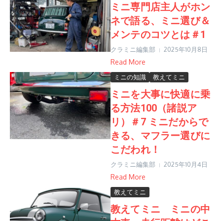
ミニ専門店主人がホン
ネで語る、ミニ選び＆
メンテのコツとは＃1
クラミニ編集部
2025年10月8日
Read More
ミニの知識
教えてミニ
ミニを大事に快適に乗
る方法100（諸説ア
リ）＃7 ミニだからで
きる、マフラー選びに
こだわれ！
クラミニ編集部
2025年10月4日
Read More
教えてミニ
教えてミニ ミニの中