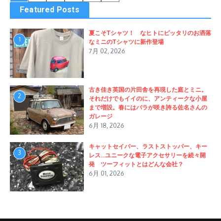
Featured Posts
夏こそTシャツ！ なヒトにピッタリのお洒落
1
なミニのTシャツに新作登場
7月 02, 2026
古き佳き英国の片田舎を再現した庭とミニ。
2
それだけでもイイのに、アンティークな小屋
まで増設。春にはバラが咲き誇る佐名さんの
ガレージ
6月 18, 2026
キャットセイバー、ラストストッパー、キー
3
レス…ユニークな電子アクセサリーを続々開
発 ツーフィットとはどんな会社？
6月 01, 2026