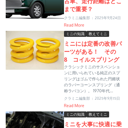
古車、走行距離はどこ
まで重要？
クラミニ編集部
2025年9月24日
Read More
ミニの知識
教えてミニ
ミニには定番の改善パ
ーツがある！ その
8 コイルスプリング
クラシックミニのサスペンショ
ンに用いられている純正のスプ
リングはゴムで作られた円錐状
のラバーコーンスプリング（通
称ラバコン）。 1970年代...
クラミニ編集部
2025年9月15日
Read More
ミニの知識
教えてミニ
ミニを大事に快適に乗