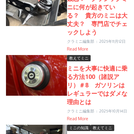
ニに何が起きてい
る？ 貴方のミニは大
丈夫？ 専門店でチェ
ックしよう
クラミニ編集部
2025年11月12日
Read More
教えてミニ
ミニを大事に快適に乗
る方法100（諸説ア
リ）＃8 ガソリンは
レギュラーではダメな
理由とは
クラミニ編集部
2025年10月14日
Read More
ミニの知識
教えてミニ