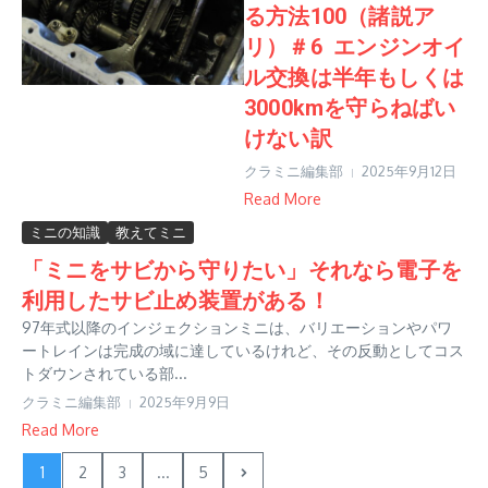
る方法100（諸説ア
リ）＃6 エンジンオイ
ル交換は半年もしくは
3000kmを守らねばい
けない訳
クラミニ編集部
2025年9月12日
Read More
ミニの知識
教えてミニ
「ミニをサビから守りたい」それなら電子を
利用したサビ止め装置がある！
97年式以降のインジェクションミニは、バリエーションやパワ
ートレインは完成の域に達しているけれど、その反動としてコス
トダウンされている部...
クラミニ編集部
2025年9月9日
Read More
1
2
3
...
5