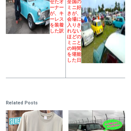
せたオ
全国の
ーナー
ミニ好
が、キ
きが、
ーレス
会場に
を装着
入りき
した訳
れない
ほどの
ミニと
の時間
を堪能
した日
Related Posts