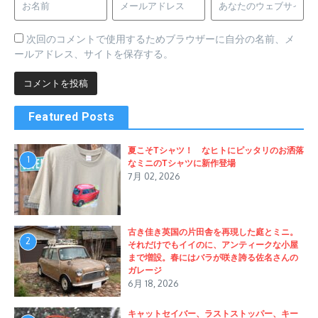
次回のコメントで使用するためブラウザーに自分の名前、メ
ールアドレス、サイトを保存する。
Featured Posts
夏こそTシャツ！ なヒトにピッタリのお洒落
1
なミニのTシャツに新作登場
7月 02, 2026
古き佳き英国の片田舎を再現した庭とミニ。
2
それだけでもイイのに、アンティークな小屋
まで増設。春にはバラが咲き誇る佐名さんの
ガレージ
6月 18, 2026
キャットセイバー、ラストストッパー、キー