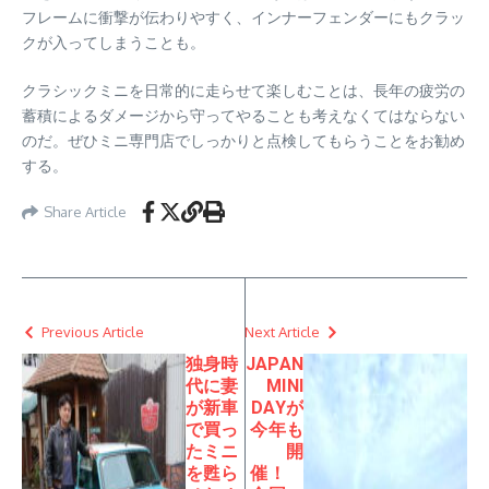
フレームに衝撃が伝わりやすく、インナーフェンダーにもクラッ
クが入ってしまうことも。
クラシックミニを日常的に走らせて楽しむことは、長年の疲労の
蓄積によるダメージから守ってやることも考えなくてはならない
のだ。ぜひミニ専門店でしっかりと点検してもらうことをお勧め
する。
Share Article
Previous Article
Next Article
独身時
JAPAN
代に妻
MINI
が新車
DAYが
で買っ
今年も
たミニ
開
を甦ら
催！