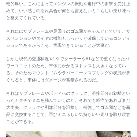
較的厚い。これによってエンジンの振動や走行中の衝撃を受け止
めて、いい感じの揺れ具合が何とも言えないミニらしい乗り味へ
と整えてくれている。
それにはサブフレームや足回りのゴム類がちゃんとしていて、サ
スペンションやタイヤの機能もしっかりと確保しているコンディ
ションであるからこそ、実現できていることが大事だ。
しかし現代の交通状況や1.3LでクーラーやATなどで重くなったパ
ワーユニットのため、車体にかかるストレスも大きくなってい
る。そのためマウントゴムやラバーコーンスプリングの状態が悪
くなると、車体にはダメージが蓄積されるのだ。
それはサブフレームやボディへのクラック、溶接部分の剥離とい
ったカタチでミニを蝕んでいくのだ。それでも軽症であればまだ
大丈夫。クラックや剥離部分を溶接し、補強してゴム類などを新
品に交換することで、再びミニらしい気持ちいい走りを取り戻す
ことができる。