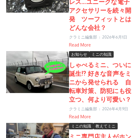
レス…ユニークな電子
アクセサリーを続々開
発 ツーフィットとは
どんな会社？
クラミニ編集部
2026年6月1日
Read More
お知らせ
ミニの知識
しゃべるミニ、ついに
誕生⁉︎ 好きな音声をミ
ニから発せられる 自
転車対策、防犯にも役
立つ、何より可愛い？
クラミニ編集部
2026年4月9日
Read More
ミニの知識
教えてミニ
ミニ専門店主人がホン