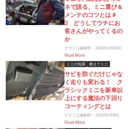
ネで語る、ミニ選び＆
メンテのコツとは＃
2 どうしてウチにお
客さんがやってくるの
か
クラミニ編集部
2026年3月24日
Read More
ミニの知識
教えてミニ
サビを防ぐだけじゃな
く走りも変わる！ ク
ラシックミニを新車以
上にする魔法の下回り
コーティングとは
クラミニ編集部
2026年1月8日
Read More