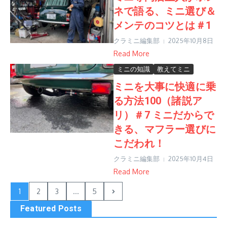
ネで語る、ミニ選び＆
メンテのコツとは＃1
クラミニ編集部
2025年10月8日
Read More
ミニの知識
教えてミニ
ミニを大事に快適に乗
る方法100（諸説ア
リ）＃7 ミニだからで
きる、マフラー選びに
こだわれ！
クラミニ編集部
2025年10月4日
Read More
1
2
3
...
5
Featured Posts