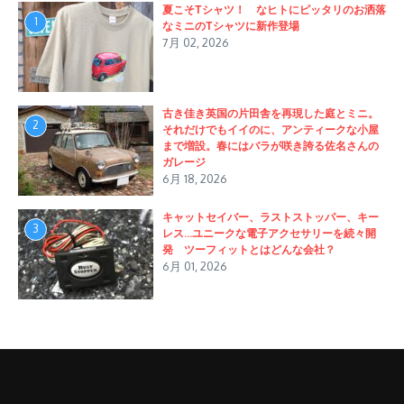
夏こそTシャツ！ なヒトにピッタリのお洒落
1
なミニのTシャツに新作登場
7月 02, 2026
古き佳き英国の片田舎を再現した庭とミニ。
2
それだけでもイイのに、アンティークな小屋
まで増設。春にはバラが咲き誇る佐名さんの
ガレージ
6月 18, 2026
キャットセイバー、ラストストッパー、キー
3
レス…ユニークな電子アクセサリーを続々開
発 ツーフィットとはどんな会社？
6月 01, 2026