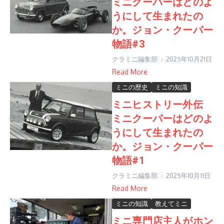
ミニクーパーはどのよ
うにして生まれたの
か。ジョン・クーパー
物語#3
クラミニ編集部
2025年10月21日
Read More
ミニの歴史
ミニの知識
ミニヒストリー外伝
ミニクーパーはどのよ
うにして生まれたの
か。ジョン・クーパー
物語#1
クラミニ編集部
2025年10月11日
Read More
ミニの知識
教えてミニ
ミニ専門店主人がホン