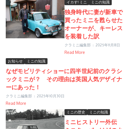
イカす! ミニ
ミニの知識
独身時代に妻が新車で
買ったミニを甦らせた
オーナーが、キーレス
を装着した訳
クラミニ編集部
2025年11月8日
Read More
お知らせ
ミニの知識
なぜモビリティショーに四半世紀前のクラシ
ックミニが？ その理由は英国人気デザイナ
ーにあった！
クラミニ編集部
2025年10月30日
Read More
ミニの歴史
ミニの知識
ミニヒストリー外伝