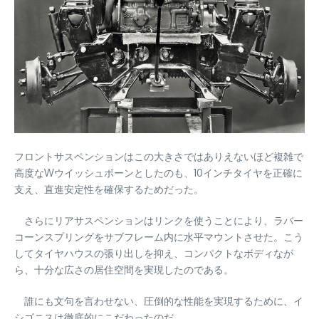
フロントサスペンションはこの大きさではありえないほど複雑で
高度なWウイッシュボーンとしたのも、10インチタイヤを正確に
支え、直進安定性を確保するためだった。
さらにリアサスペンションはリンクを使うことにより、ラバー
コーンスプリングをサブフレーム内に水平マウントさせた。こう
してタイヤハウスの張り出しを抑え、コンパクトなボディなが
ら、十分な広さの居住空間を実現したのである。
誰にも文句を言わせない、圧倒的な性能を実現するために、イ
シゴニスは徹底的にこだわったのだ。