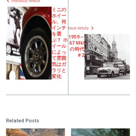
Previous Article
ミニの
ホイー
ル、何
インチ
Next Article
を選
1959～
ぶ？ ホ
67 MkI
イール
の時代
によっ
＃2
て雰囲
気はガ
ラリと
変化
Related Posts