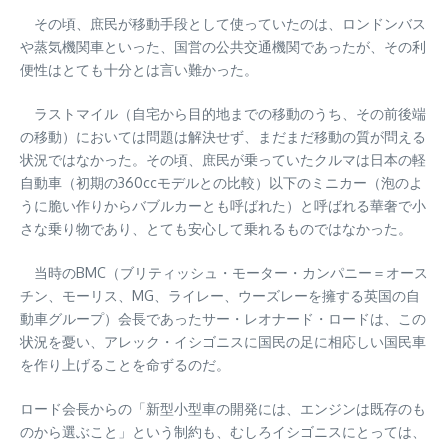
その頃、庶民が移動手段として使っていたのは、ロンドンバス
や蒸気機関車といった、国営の公共交通機関であったが、その利
便性はとても十分とは言い難かった。
ラストマイル（自宅から目的地までの移動のうち、その前後端
の移動）においては問題は解決せず、まだまだ移動の質が問える
状況ではなかった。その頃、庶民が乗っていたクルマは日本の軽
自動車（初期の360ccモデルとの比較）以下のミニカー（泡のよ
うに脆い作りからバブルカーとも呼ばれた）と呼ばれる華奢で小
さな乗り物であり、とても安心して乗れるものではなかった。
当時のBMC（ブリティッシュ・モーター・カンパニー＝オース
チン、モーリス、MG、ライレー、ウーズレーを擁する英国の自
動車グループ）会長であったサー・レオナード・ロードは、この
状況を憂い、アレック・イシゴニスに国民の足に相応しい国民車
を作り上げることを命ずるのだ。
ロード会長からの「新型小型車の開発には、エンジンは既存のも
のから選ぶこと」という制約も、むしろイシゴニスにとっては、