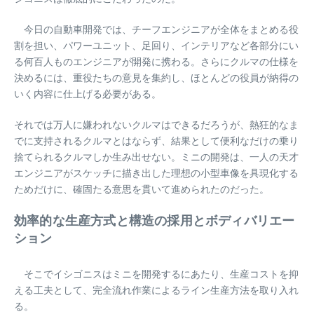
今日の自動車開発では、チーフエンジニアが全体をまとめる役
割を担い、パワーユニット、足回り、インテリアなど各部分にい
る何百人ものエンジニアが開発に携わる。さらにクルマの仕様を
決めるには、重役たちの意見を集約し、ほとんどの役員が納得の
いく内容に仕上げる必要がある。
それでは万人に嫌われないクルマはできるだろうが、熱狂的なま
でに支持されるクルマとはならず、結果として便利なだけの乗り
捨てられるクルマしか生み出せない。ミニの開発は、一人の天才
エンジニアがスケッチに描き出した理想の小型車像を具現化する
ためだけに、確固たる意思を貫いて進められたのだった。
効率的な生産方式と構造の採用とボディバリエー
ション
そこでイシゴニスはミニを開発するにあたり、生産コストを抑
える工夫として、完全流れ作業によるライン生産方法を取り入れ
る。