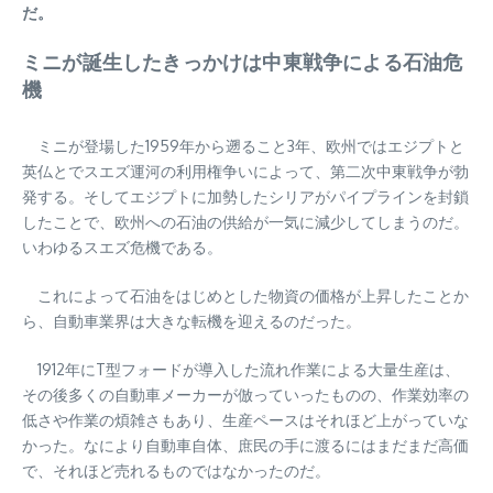
だ。
ミニが誕生したきっかけは中東戦争による石油危
機
ミニが登場した1959年から遡ること3年、欧州ではエジプトと
英仏とでスエズ運河の利用権争いによって、第二次中東戦争が勃
発する。そしてエジプトに加勢したシリアがパイプラインを封鎖
したことで、欧州への石油の供給が一気に減少してしまうのだ。
いわゆるスエズ危機である。
これによって石油をはじめとした物資の価格が上昇したことか
ら、自動車業界は大きな転機を迎えるのだった。
1912年にT型フォードが導入した流れ作業による大量生産は、
その後多くの自動車メーカーが倣っていったものの、作業効率の
低さや作業の煩雑さもあり、生産ペースはそれほど上がっていな
かった。なにより自動車自体、庶民の手に渡るにはまだまだ高価
で、それほど売れるものではなかったのだ。