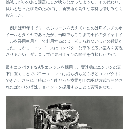
挑戦しがいのある課題にしか映らなかったようだ。その代わり、
良いと思った構造のためには、新技術や高価な素材も惜しみなく
投入した。
例えば83年までミニのシャーシを支えていたのは10インチのホ
イールとタイヤであったが、当時でもここまで小径のタイヤホイ
ールを乗用車用として利用するのは、考えられないほどの難題だ
った。しかし、イシゴニスはコンパクトな車体で広い室内を実現
させるため、ダンロップに専用タイヤの開発を依頼したのだ。
最もコンパクトなA型エンジンを採用し、変速機はエンジンの真
下に置くことでパワーユニットは縦も横も驚くほどコンパクトに
できた。さらに当時は不可能だった横置きFFの駆動方式も開発さ
れたばかりの等速ジョイントを採用することで実現させた。