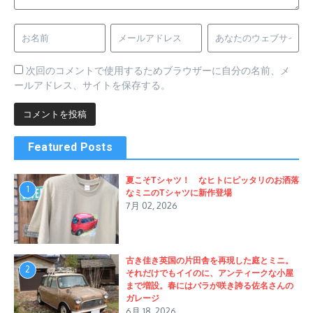
次回のコメントで使用するためブラウザーに自分の名前、メ
ールアドレス、サイトを保存する。
Featured Posts
夏こそTシャツ！ なヒトにピッタリのお洒落
1
なミニのTシャツに新作登場
7月 02, 2026
古き佳き英国の片田舎を再現した庭とミニ。
2
それだけでもイイのに、アンティークな小屋
まで増設。春にはバラが咲き誇る佐名さんの
ガレージ
6月 18, 2026