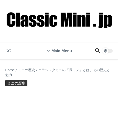
コンテンツへスキップ
Main Menu
Home
/
ミニの歴史
/
クラシックミニの「長モノ」とは、その歴史と
魅力
ミニの歴史