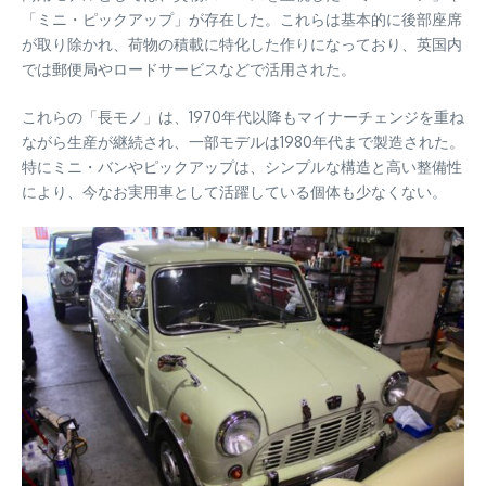
「ミニ・ピックアップ」が存在した。これらは基本的に後部座席
が取り除かれ、荷物の積載に特化した作りになっており、英国内
では郵便局やロードサービスなどで活用された。
これらの「長モノ」は、1970年代以降もマイナーチェンジを重ね
ながら生産が継続され、一部モデルは1980年代まで製造された。
特にミニ・バンやピックアップは、シンプルな構造と高い整備性
により、今なお実用車として活躍している個体も少なくない。