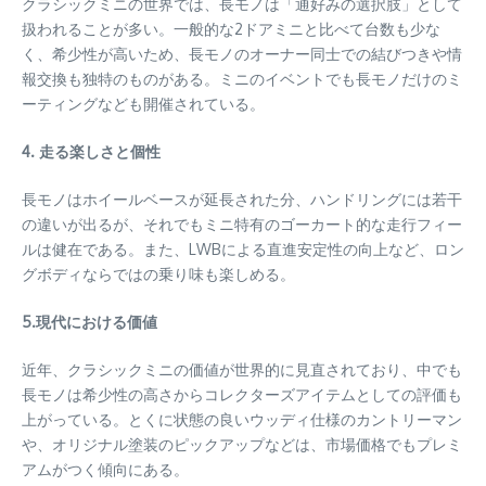
クラシックミニの世界では、長モノは「通好みの選択肢」として
扱われることが多い。一般的な2ドアミニと比べて台数も少な
く、希少性が高いため、長モノのオーナー同士での結びつきや情
報交換も独特のものがある。ミニのイベントでも長モノだけのミ
ーティングなども開催されている。
4. 走る楽しさと個性
長モノはホイールベースが延長された分、ハンドリングには若干
の違いが出るが、それでもミニ特有のゴーカート的な走行フィー
ルは健在である。また、LWBによる直進安定性の向上など、ロン
グボディならではの乗り味も楽しめる。
5.現代における価値
近年、クラシックミニの価値が世界的に見直されており、中でも
長モノは希少性の高さからコレクターズアイテムとしての評価も
上がっている。とくに状態の良いウッディ仕様のカントリーマン
や、オリジナル塗装のピックアップなどは、市場価格でもプレミ
アムがつく傾向にある。