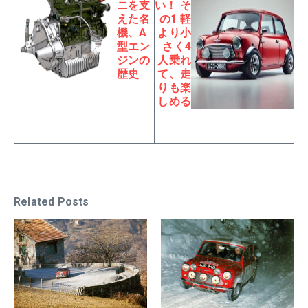
ニを支
い！ そ
えた名
の1 軽
機、A
より小
型エン
さく4
ジンの
人乗れ
歴史
て、走
りも楽
しめる
Related Posts