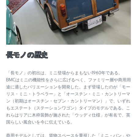
長モノの歴史
「長モノ」の初出は、ミニ登場からまもない1960年である。
BMCはミニの機能性をさらに広げるべく、ファミリー層や商用用
途に適したバリエーションを開発した。まず登場したのが「モー
リス・ミニ・トラベラー」と「オースチン・ミニ・カントリーマ
ン（初期はオースチン・セブン・カントリーマン）」で、いずれ
もエステート（ステーションワゴン）タイプのモデルである。こ
れらはリアに木枠装飾が施された「ウッディ仕様」が有名で、英
国らしい風合いを今に伝えている。
商用モデルとしては、貨物スペースを重視した「ミニ・バン」や