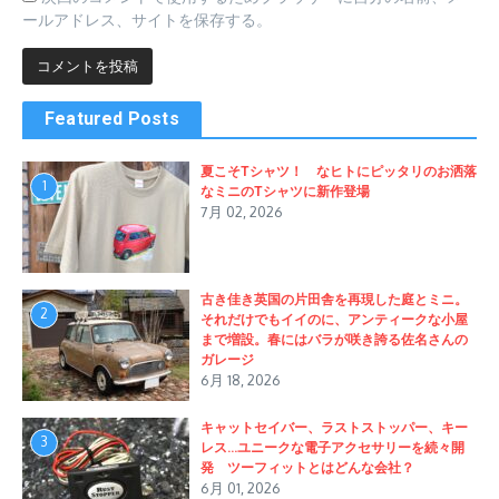
ールアドレス、サイトを保存する。
Featured Posts
夏こそTシャツ！ なヒトにピッタリのお洒落
1
なミニのTシャツに新作登場
7月 02, 2026
古き佳き英国の片田舎を再現した庭とミニ。
2
それだけでもイイのに、アンティークな小屋
まで増設。春にはバラが咲き誇る佐名さんの
ガレージ
6月 18, 2026
キャットセイバー、ラストストッパー、キー
3
レス…ユニークな電子アクセサリーを続々開
発 ツーフィットとはどんな会社？
6月 01, 2026