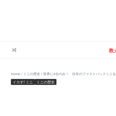
コンテンツへスキップ
教
Home
/
ミニの歴史
/
世界に4台のみ！ 往年のファストバックミニ
イカす! ミニ
ミニの歴史