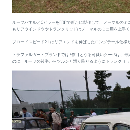
ルーフパネルとCピラーをFRPで新たに製作して、ノーマルの
もリアウインドウやトランクリッドはノーマルのミニ用を上手く
ブロードスピードGTはリアエンドを伸ばしたロングテール仕様
トラファルガー・ブランドでは7作目となる可愛いクーペは、最
のに、ルーフの後半からツルンと滑り降りるようにトランクリッ