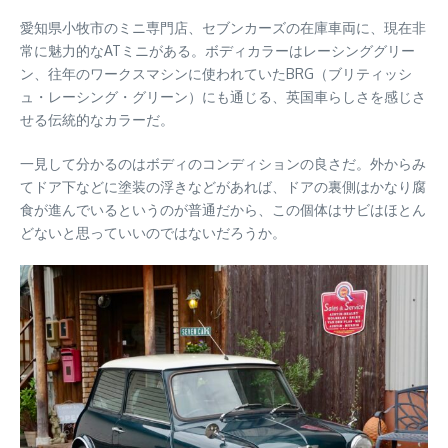
愛知県小牧市のミニ専門店、セブンカーズの在庫車両に、現在非
常に魅力的なATミニがある。ボディカラーはレーシンググリー
ン、往年のワークスマシンに使われていたBRG（ブリティッシ
ュ・レーシング・グリーン）にも通じる、英国車らしさを感じさ
せる伝統的なカラーだ。
一見して分かるのはボディのコンディションの良さだ。外からみ
てドア下などに塗装の浮きなどがあれば、ドアの裏側はかなり腐
食が進んでいるというのが普通だから、この個体はサビはほとん
どないと思っていいのではないだろうか。