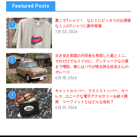
Featured Posts
夏こそTシャツ！ なヒトにピッタリのお洒落
1
なミニのTシャツに新作登場
7月 02, 2026
古き佳き英国の片田舎を再現した庭とミニ。
2
それだけでもイイのに、アンティークな小屋
まで増設。春にはバラが咲き誇る佐名さんの
ガレージ
6月 18, 2026
キャットセイバー、ラストストッパー、キー
3
レス…ユニークな電子アクセサリーを続々開
発 ツーフィットとはどんな会社？
6月 01, 2026