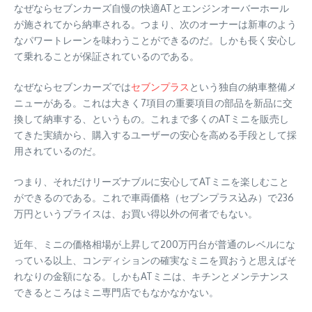
なぜならセブンカーズ自慢の快適ATとエンジンオーバーホール
が施されてから納車される。つまり、次のオーナーは新車のよう
なパワートレーンを味わうことができるのだ。しかも長く安心し
て乗れることが保証されているのである。
なぜならセブンカーズでは
セブンプラス
という独自の納車整備メ
ニューがある。これは大きく7項目の重要項目の部品を新品に交
換して納車する、というもの。これまで多くのATミニを販売し
てきた実績から、購入するユーザーの安心を高める手段として採
用されているのだ。
つまり、それだけリーズナブルに安心してATミニを楽しむこと
ができるのである。これで車両価格（セブンプラス込み）で236
万円というプライスは、お買い得以外の何者でもない。
近年、ミニの価格相場が上昇して200万円台が普通のレベルにな
っている以上、コンディションの確実なミニを買おうと思えばそ
れなりの金額になる。しかもATミニは、キチンとメンテナンス
できるところはミニ専門店でもなかなかない。