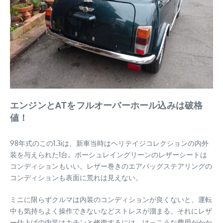
エンジンとATをフルオーバーホール込みは破格
値！
98年式のこの1.3iは、新車当時はヘリテイジコレクションの内外
装を与えられた1台。ポーシュレイングリーンのレザーシートは
コンディションもいい。レザー巻きのエアバッグステアリングの
コンディションも表面に荒れは見えない。
ミニに限らずクルマは内装のコンディションが良くないと、運転
中も気持ちよく操作できないなどストレスが溜まる。それにレザ
ー仕上げの内装はキチンと修復するには、けっこうな費用がかか