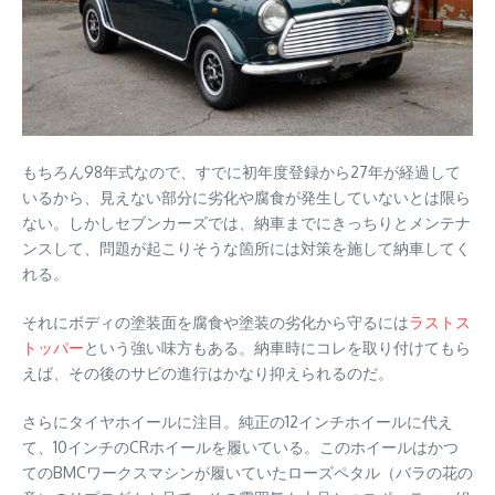
もちろん98年式なので、すでに初年度登録から27年が経過して
いるから、見えない部分に劣化や腐食が発生していないとは限ら
ない。しかしセブンカーズでは、納車までにきっちりとメンテナ
ンスして、問題が起こりそうな箇所には対策を施して納車してく
れる。
それにボディの塗装面を腐食や塗装の劣化から守るには
ラストス
トッパー
という強い味方もある。納車時にコレを取り付けてもら
えば、その後のサビの進行はかなり抑えられるのだ。
さらにタイヤホイールに注目。純正の12インチホイールに代え
て、10インチのCRホイールを履いている。このホイールはかつ
てのBMCワークスマシンが履いていたローズペタル（バラの花の