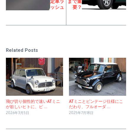
定車ラ
まで重
ッシュ
要？
Related Posts
飛び切り個性的で速いATミニ
ATミニとビンテージ仕様にこ
が欲しいヒトに、ピ ...
だわり、フルオーダ ...
2026年3月5日
2025年7月18日