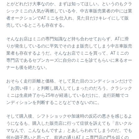
とがどれだけ大事なのか、まずは知ってほしい。というのもクラ
シックミニの人気が再燃している今、中古車販売業者の中には業
者オークションでATミニを仕入れ、見た目だけキレイにして販
売しているところも存在する。
そんなお店はミニの専門知識など持ち合わせておらず、ATに滑
りが発生しているのに平気でそのまま販売してしまう中古車販売
業者も存在するようだ。そんなお店でミニを買って、ATミニの
専門店であるセブンカーズに自分のミニを診てもらいに来るオー
ナーも後を絶たない。
おそらく走行距離と価格、そして見た目のコンディションだけで
「お買い得！」と判断し購入してしまったのだろう。クラシック
ミニは生産終了から25年が経過しているだけに、走行距離でコ
ンディションを判断することなどできないのに。
そして購入後、シフトショックや加速時の反応の悪さを感じるよ
うになるも、購入した販売店に行って症状を訴えても「古いクル
マなんで、こんなもんですよ」とあしらわれてしまうのだ。でも
何か調子悪いと思って、前述の通りATミニ専門店の門を叩くの