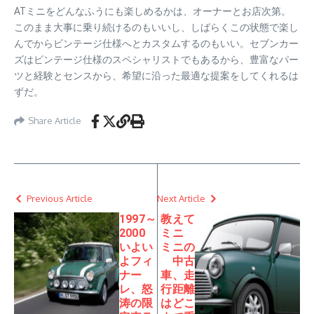
ATミニをどんなふうにも楽しめるかは、オーナーとお店次第。
このまま大事に乗り続けるのもいいし、しばらくこの状態で楽し
んでからビンテージ仕様へとカスタムするのもいい。セブンカー
ズはビンテージ仕様のスペシャリストでもあるから、豊富なパー
ツと経験とセンスから、希望に沿った最適な提案をしてくれるは
ずだ。
Share Article
Previous Article
Next Article
1997～
教えて
2000
ミニ
いよい
ミニの
よフィ
中古
ナー
車、走
レ、怒
行距離
涛の限
はどこ