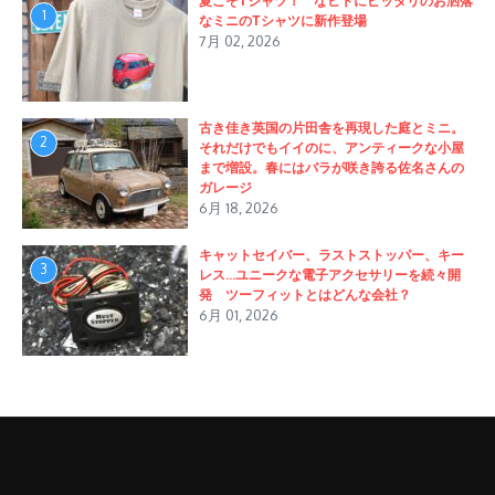
夏こそTシャツ！ なヒトにピッタリのお洒落
1
なミニのTシャツに新作登場
7月 02, 2026
古き佳き英国の片田舎を再現した庭とミニ。
2
それだけでもイイのに、アンティークな小屋
まで増設。春にはバラが咲き誇る佐名さんの
ガレージ
6月 18, 2026
キャットセイバー、ラストストッパー、キー
3
レス…ユニークな電子アクセサリーを続々開
発 ツーフィットとはどんな会社？
6月 01, 2026