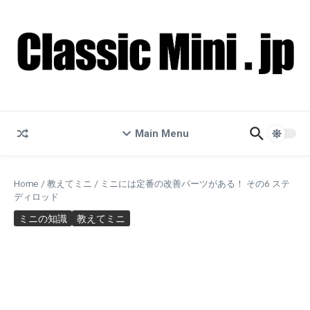
コンテンツへスキップ
Main Menu
Home
/
教えてミニ
/
ミニには定番の改善パーツがある！ その6 ステ
ディロッド
ミニの知識
教えてミニ