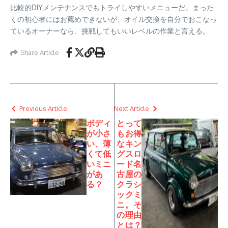
比較的DIYメンテナンスでもトライしやすいメニューだ。まった
くの初心者にはお薦めできないが、オイル交換を自分でおこなっ
ているオーナーなら、挑戦してもいいレベルの作業と言える。
Share Article
Previous Article
Next Article
ボディ
とって
が小さ
もお得
い、薄
なキン
くて低
グスロ
いミニ
ード名
があ
古屋の
る？
クラシ
ックミ
ニ。そ
の理由
とは？