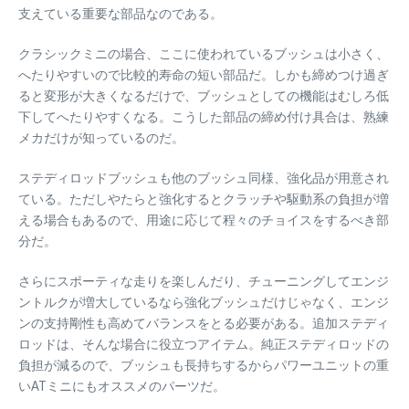
支えている重要な部品なのである。
クラシックミニの場合、ここに使われているブッシュは小さく、
へたりやすいので比較的寿命の短い部品だ。しかも締めつけ過ぎ
ると変形が大きくなるだけで、ブッシュとしての機能はむしろ低
下してへたりやすくなる。こうした部品の締め付け具合は、熟練
メカだけが知っているのだ。
ステディロッドブッシュも他のブッシュ同様、強化品が用意され
ている。ただしやたらと強化するとクラッチや駆動系の負担が増
える場合もあるので、用途に応じて程々のチョイスをするべき部
分だ。
さらにスポーティな走りを楽しんだり、チューニングしてエンジ
ントルクが増大しているなら強化ブッシュだけじゃなく、エンジ
ンの支持剛性も高めてバランスをとる必要がある。追加ステディ
ロッドは、そんな場合に役立つアイテム。純正ステディロッドの
負担が減るので、ブッシュも長持ちするからパワーユニットの重
いATミニにもオススメのパーツだ。